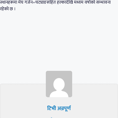
स्थानहरूमा मेघ गर्जन÷चट्याङसहित हल्कादेखि मध्यम वर्षाको सम्भावना
रहेको छ ।
टिभी अन्नपूर्ण