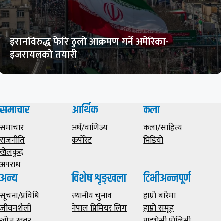
इरानविरुद्ध फेरि ठुलो आक्रमण गर्ने अमेरिका-
इजरायलको तयारी
समाचार
आर्थिक
कला
समाचार
अर्थ/वाणिज्य
कला/साहित्य
राजनीति
कर्पोरेट
भिडियाे
खेलकुद
अपराध
अन्य
विशेष शृङ्खला
टिभीअन्नपूर्ण
सूचना/प्रविधि
स्थानीय चुनाव
हाम्राे बारेमा
जीवनशैली
नेपाल प्रिमियर लिग
हाम्राे समूह
खोज खबर
प्राइभेसी पाेलिसी