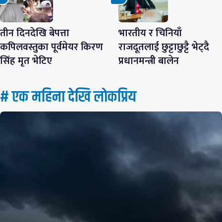
तीन दिनदेखि बेपत्ता
भारतीय र चिनियाँ
कपिलवस्तुका पूर्वमेयर किरण
राजदूतलाई छुट्टाछुट्टै भेट्दै
सिंह मृत भेटिए
प्रधानमन्त्री बालेन
# एक महिना देखि लाेकप्रिय