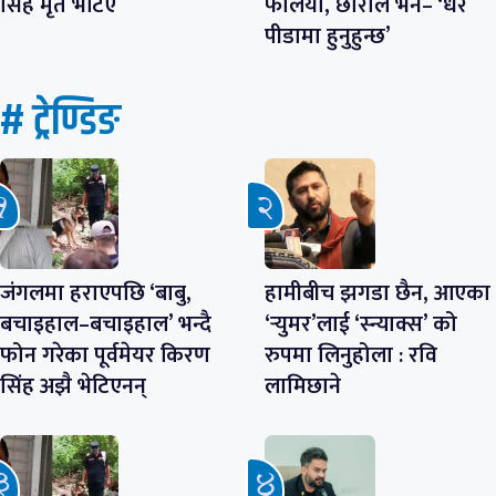
सिंह मृत भेटिए
फैलियो, छोराले भने– ‘धेरै
पीडामा हुनुहुन्छ’
# ट्रेण्डिङ
जंगलमा हराएपछि ‘बाबु,
हामीबीच झगडा छैन, आएका
बचाइहाल–बचाइहाल’ भन्दै
‘र्‍युमर’लाई ‘स्न्याक्स’ को
फोन गरेका पूर्वमेयर किरण
रुपमा लिनुहोला : रवि
सिंह अझै भेटिएनन्
लामिछाने