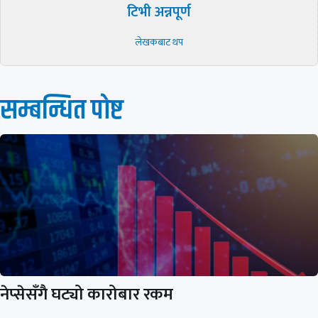
टिभी अन्नपूर्ण
लेखकबाट थप
सम्बन्धित पाेष्ट
नेप्सेसँगै घट्यो कारोबार रकम