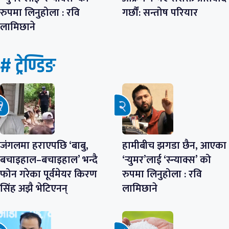
रुपमा लिनुहोला : रवि
गर्छौं: सन्तोष परियार
लामिछाने
# ट्रेण्डिङ
जंगलमा हराएपछि ‘बाबु,
हामीबीच झगडा छैन, आएका
बचाइहाल–बचाइहाल’ भन्दै
‘र्‍युमर’लाई ‘स्न्याक्स’ को
फोन गरेका पूर्वमेयर किरण
रुपमा लिनुहोला : रवि
सिंह अझै भेटिएनन्
लामिछाने