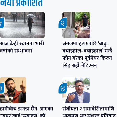
नयाँ प्रकाशित
आज केही स्थानमा भारी
जंगलमा हराएपछि ‘बाबु,
वर्षाको सम्भावना
बचाइहाल–बचाइहाल’ भन्दै
फोन गरेका पूर्वमेयर किरण
सिंह अझै भेटिएनन्
हामीबीच झगडा छैन, आएका
संघीयता र समावेशितामाथि
‘र्‍युमर’लाई ‘स्न्याक्स’ को
आक्रमण भए सशक्त प्रतिवाद