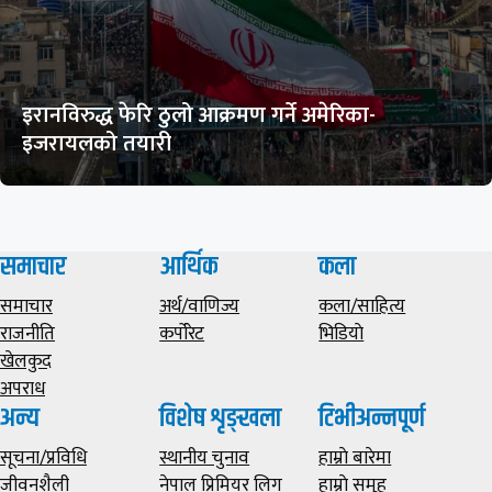
इरानविरुद्ध फेरि ठुलो आक्रमण गर्ने अमेरिका-
इजरायलको तयारी
समाचार
आर्थिक
कला
समाचार
अर्थ/वाणिज्य
कला/साहित्य
राजनीति
कर्पोरेट
भिडियाे
खेलकुद
अपराध
अन्य
विशेष शृङ्खला
टिभीअन्नपूर्ण
सूचना/प्रविधि
स्थानीय चुनाव
हाम्राे बारेमा
जीवनशैली
नेपाल प्रिमियर लिग
हाम्राे समूह