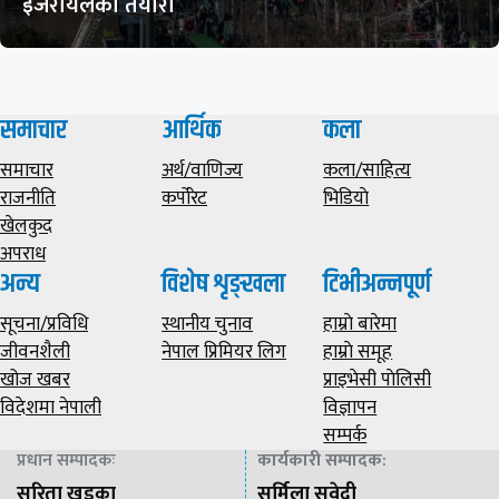
इजरायलको तयारी
समाचार
आर्थिक
कला
समाचार
अर्थ/वाणिज्य
कला/साहित्य
राजनीति
कर्पोरेट
भिडियाे
खेलकुद
अपराध
अन्य
विशेष शृङ्खला
टिभीअन्नपूर्ण
सूचना/प्रविधि
स्थानीय चुनाव
हाम्राे बारेमा
जीवनशैली
नेपाल प्रिमियर लिग
हाम्राे समूह
खोज खबर
प्राइभेसी पाेलिसी
विदेशमा नेपाली
विज्ञापन
सम्पर्क
प्रधान सम्पादकः
कार्यकारी सम्पादक
:
सरिता खड्का
सर्मिला सुवेदी