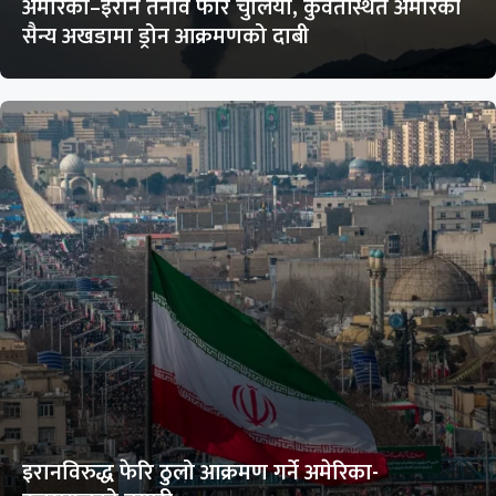
अमेरिका–इरान तनाव फेरि चुलियो, कुवेतस्थित अमेरिकी
सैन्य अखडामा ड्रोन आक्रमणको दाबी
इरानविरुद्ध फेरि ठुलो आक्रमण गर्ने अमेरिका-