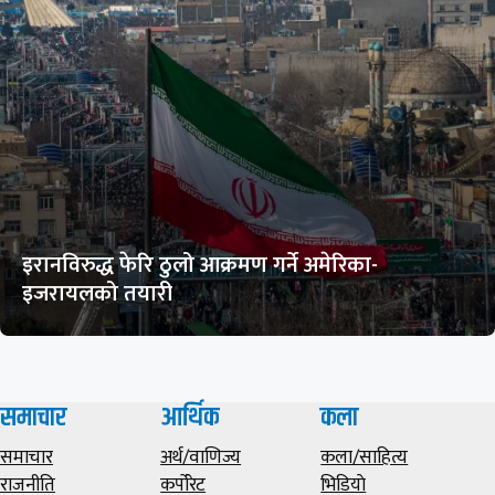
इरानविरुद्ध फेरि ठुलो आक्रमण गर्ने अमेरिका-
इजरायलको तयारी
समाचार
आर्थिक
कला
समाचार
अर्थ/वाणिज्य
कला/साहित्य
राजनीति
कर्पोरेट
भिडियाे