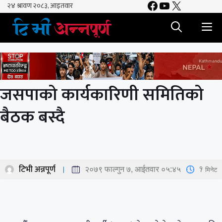
Facebook
YouTube
X
Skip
to
M
content
जसपाको कार्यकारिणी समितिको
बैठक बस्दै
टिभी अन्नपूर्ण
1
मिनेट
२०७९ फाल्गुन ७, आईतवार ०५:४५