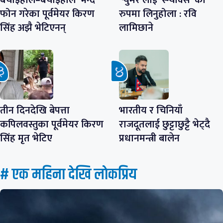
बचाइहाल–बचाइहाल’ भन्दै
‘र्‍युमर’लाई ‘स्न्याक्स’ को
फोन गरेका पूर्वमेयर किरण
रुपमा लिनुहोला : रवि
सिंह अझै भेटिएनन्
लामिछाने
तीन दिनदेखि बेपत्ता
भारतीय र चिनियाँ
कपिलवस्तुका पूर्वमेयर किरण
राजदूतलाई छुट्टाछुट्टै भेट्दै
सिंह मृत भेटिए
प्रधानमन्त्री बालेन
# एक महिना देखि लाेकप्रिय