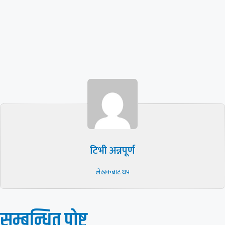
टिभी अन्नपूर्ण
लेखकबाट थप
सम्बन्धित पाेष्ट