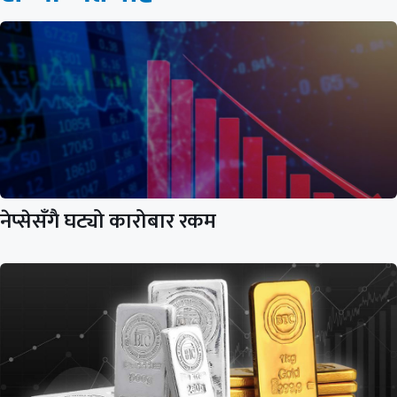
नेप्सेसँगै घट्यो कारोबार रकम