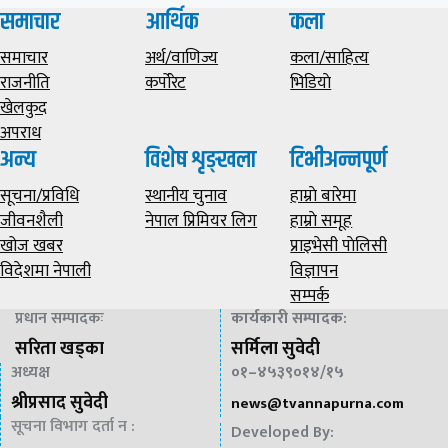
समाचार
आर्थिक
कला
समाचार
अर्थ/वाणिज्य
कला/साहित्य
राजनीति
कर्पोरेट
भिडियाे
खेलकुद
अपराध
अन्य
विशेष शृङ्खला
टिभीअन्नपूर्ण
सूचना/प्रविधि
स्थानीय चुनाव
हाम्राे बारेमा
जीवनशैली
नेपाल प्रिमियर लिग
हाम्राे समूह
खोज खबर
प्राइभेसी पाेलिसी
विदेशमा नेपाली
विज्ञापन
सम्पर्क
प्रधान सम्पादकः
कार्यकारी सम्पादक
:
सरिता खड्का
सर्मिला सुवेदी
अध्यक्ष
०१–४५३९०१४/१५
श्रीप्रसाद सुवेदी
news@
tvannapurna.com
सूचना विभाग दर्ता न :
Developed By: