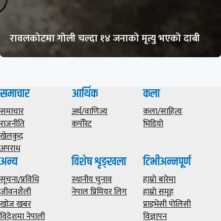
रावलकोटमा गोली चल्दा १४ जनाको मृत्यु भएको दाबी
समाचार
आर्थिक
कला
समाचार
अर्थ/वाणिज्य
कला/साहित्य
राजनीति
कर्पोरेट
भिडियाे
खेलकुद
अपराध
अन्य
विशेष शृङ्खला
टिभीअन्नपूर्ण
सूचना/प्रविधि
स्थानीय चुनाव
हाम्राे बारेमा
जीवनशैली
नेपाल प्रिमियर लिग
हाम्राे समूह
खोज खबर
प्राइभेसी पाेलिसी
विदेशमा नेपाली
विज्ञापन