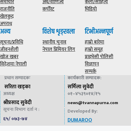
समाचार
अर्थ/वाणिज्य
कला/साहित्य
राजनीति
कर्पोरेट
भिडियाे
खेलकुद
अपराध
अन्य
विशेष शृङ्खला
टिभीअन्नपूर्ण
सूचना/प्रविधि
स्थानीय चुनाव
हाम्राे बारेमा
जीवनशैली
नेपाल प्रिमियर लिग
हाम्राे समूह
खोज खबर
प्राइभेसी पाेलिसी
विदेशमा नेपाली
विज्ञापन
सम्पर्क
प्रधान सम्पादकः
कार्यकारी सम्पादक
:
सरिता खड्का
सर्मिला सुवेदी
अध्यक्ष
०१–४५३९०१४/१५
श्रीप्रसाद सुवेदी
news@
tvannapurna.com
सूचना विभाग दर्ता न :
Developed By:
६५/ ०७३-७४
DUMAROO