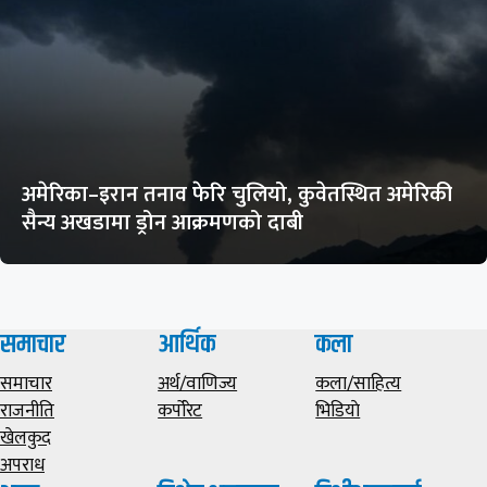
अमेरिका–इरान तनाव फेरि चुलियो, कुवेतस्थित अमेरिकी
सैन्य अखडामा ड्रोन आक्रमणको दाबी
समाचार
आर्थिक
कला
समाचार
अर्थ/वाणिज्य
कला/साहित्य
राजनीति
कर्पोरेट
भिडियाे
खेलकुद
अपराध