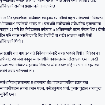
कृष्णप्रसाद भण्डारीसहितले बहस गरिसकेपछि अर्को पेसी वैशाख ३ लाई
तोकिएको सर्वोच्च प्रशासनले जनाएको छ ।
आज निवेदकतर्फका अधिकांश कानुनव्यवसायीको बहस सकिएको अधिवक्ता
ओमप्रकाश अर्यालको भनाइ छ । यसअघि सर्वोच्चको संवैधानिक इजलासमा
फागुन २१ गते रिट निवेदकका तर्फबाट ७ अधिवक्ताले बहस गरेका थिए । दोस्रो
दिन पनि बहस नसकिएपछि रिट ‘हेर्दाहेर्दै’मा राखेर आजका लागि पेसी
तोकिएको थियो ।
त्यसअघि गत माघ ३० गते निवेदकतर्फबाटै बहस भएको थियो । निवेदकका
तर्फबाट २४ जना कानुन व्यवसायीले वकालतनामा लेखाएका छन् । त्यस्तै
सरकारका तर्फबाट महान्यायाधिवक्ता रमेश बडालसहित १० जना बहसका
लागि तयार पारिएको छ ।
संवैधानिक इजलासमा प्रधानन्यायाधीश प्रकाशमानसिंह राउत तथा
न्यायाधीशहरू सपना प्रधान मल्ल, मनोजकुमार शर्मा, कुमार चुडाल र नहकुल
सुवेदी छन् ।