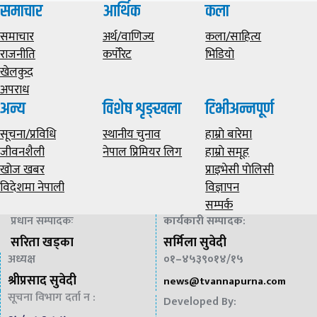
समाचार
आर्थिक
कला
समाचार
अर्थ/वाणिज्य
कला/साहित्य
राजनीति
कर्पोरेट
भिडियाे
खेलकुद
अपराध
अन्य
विशेष शृङ्खला
टिभीअन्नपूर्ण
सूचना/प्रविधि
स्थानीय चुनाव
हाम्राे बारेमा
जीवनशैली
नेपाल प्रिमियर लिग
हाम्राे समूह
खोज खबर
प्राइभेसी पाेलिसी
विदेशमा नेपाली
विज्ञापन
सम्पर्क
प्रधान सम्पादकः
कार्यकारी सम्पादक
:
सरिता खड्का
सर्मिला सुवेदी
अध्यक्ष
०१–४५३९०१४/१५
श्रीप्रसाद सुवेदी
news@
tvannapurna.com
सूचना विभाग दर्ता न :
Developed By: