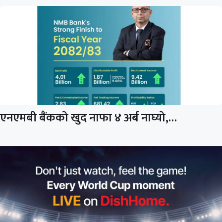
एनएमबी बैंकको खुद नाफा ४ अर्ब नाघ्यो,…