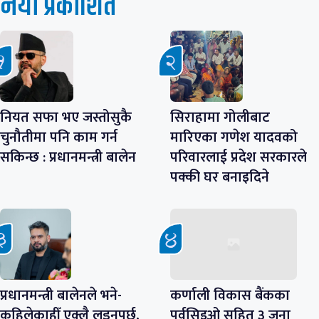
नयाँ प्रकाशित
नियत सफा भए जस्तोसुकै
सिराहामा गोलीबाट
चुनौतीमा पनि काम गर्न
मारिएका गणेश यादवको
सकिन्छ : प्रधानमन्त्री बालेन
परिवारलाई प्रदेश सरकारले
पक्की घर बनाइदिने
प्रधानमन्त्री बालेनले भने-
कर्णाली विकास बैंकका
कहिलेकाहीँ एक्लै लड्नुपर्छ,
पूर्वसिइओ सहित ३ जना