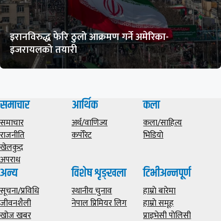
इरानविरुद्ध फेरि ठुलो आक्रमण गर्ने अमेरिका-
इजरायलको तयारी
समाचार
आर्थिक
कला
समाचार
अर्थ/वाणिज्य
कला/साहित्य
राजनीति
कर्पोरेट
भिडियाे
खेलकुद
अपराध
अन्य
विशेष शृङ्खला
टिभीअन्नपूर्ण
सूचना/प्रविधि
स्थानीय चुनाव
हाम्राे बारेमा
जीवनशैली
नेपाल प्रिमियर लिग
हाम्राे समूह
खोज खबर
प्राइभेसी पाेलिसी