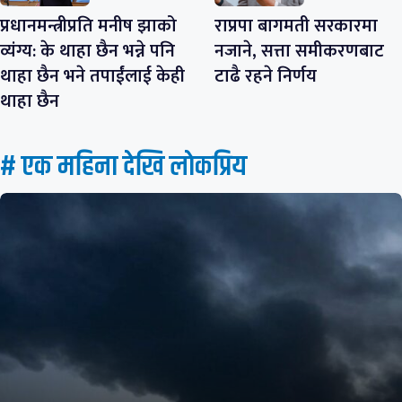
प्रधानमन्त्रीप्रति मनीष झाको
राप्रपा बागमती सरकारमा
व्यंग्य: के थाहा छैन भन्ने पनि
नजाने, सत्ता समीकरणबाट
थाहा छैन भने तपाईंलाई केही
टाढै रहने निर्णय
थाहा छैन
# एक महिना देखि लाेकप्रिय