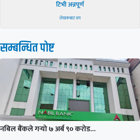
टिभी अन्नपूर्ण
लेखकबाट थप
सम्बन्धित पाेष्ट
नबिल बैंकले गर्‍यो ७ अर्ब ९० करोड…