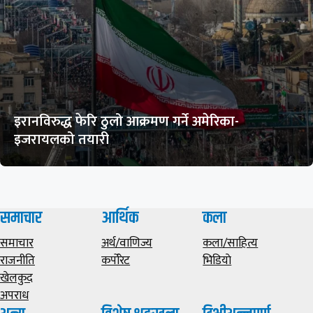
इरानविरुद्ध फेरि ठुलो आक्रमण गर्ने अमेरिका-
इजरायलको तयारी
समाचार
आर्थिक
कला
समाचार
अर्थ/वाणिज्य
कला/साहित्य
राजनीति
कर्पोरेट
भिडियाे
खेलकुद
अपराध