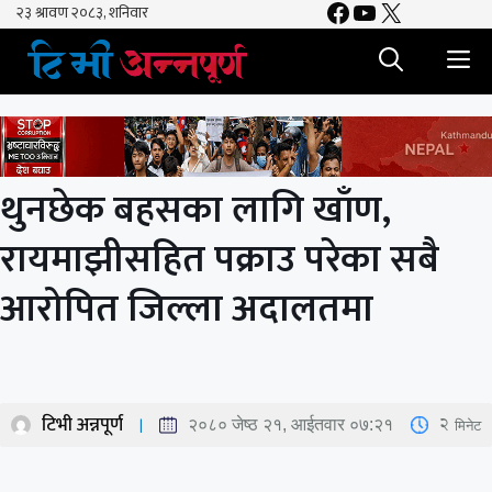
Facebook
YouTube
X
Skip
to
M
content
थुनछेक बहसका लागि खाँण‚
रायमाझीसहित पक्राउ परेका सबै
आरोपित जिल्ला अदालतमा
टिभी अन्नपूर्ण
2
मिनेट
२०८० जेष्ठ २१, आईतवार ०७:२१