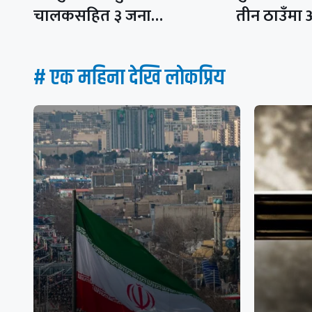
चालकसहित ३ जना…
तीन ठाउँमा 
# एक महिना देखि लाेकप्रिय