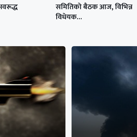
अवरूद्ध
समितिको बैठक आज, विभिन्न
विधेयक…