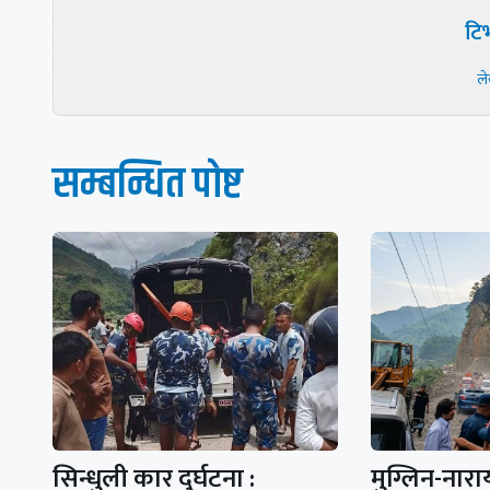
टिभ
ल
सम्बन्धित पाेष्ट
सिन्धुली कार दुर्घटना :
मुग्लिन-ना