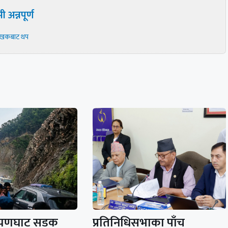
ी अन्नपूर्ण
ेखकबाट थप
रायणघाट सडक
प्रतिनिधिसभाका पाँच