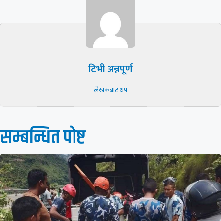
टिभी अन्नपूर्ण
लेखकबाट थप
सम्बन्धित पाेष्ट