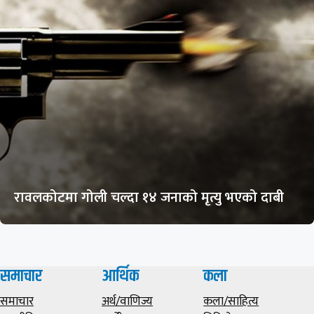
रावलकोटमा गोली चल्दा १४ जनाको मृत्यु भएको दाबी
समाचार
आर्थिक
कला
समाचार
अर्थ/वाणिज्य
कला/साहित्य