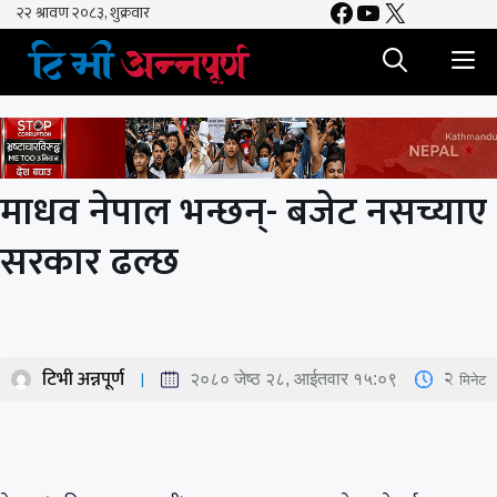
Facebook
YouTube
X
Skip
to
M
content
माधव नेपाल भन्छन्- बजेट नसच्याए
सरकार ढल्छ
टिभी अन्नपूर्ण
2
मिनेट
२०८० जेष्ठ २८, आईतवार १५:०९