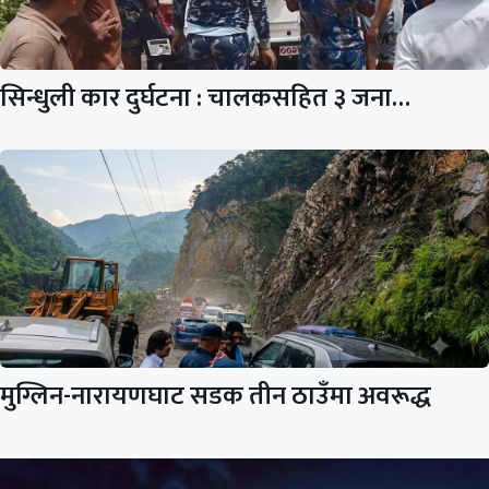
सिन्धुली कार दुर्घटना : चालकसहित ३ जना…
मुग्लिन-नारायणघाट सडक तीन ठाउँमा अवरूद्ध