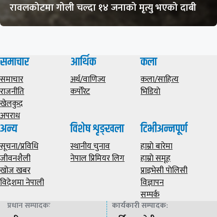
रावलकोटमा गोली चल्दा १४ जनाको मृत्यु भएको दाबी
समाचार
आर्थिक
कला
समाचार
अर्थ/वाणिज्य
कला/साहित्य
राजनीति
कर्पोरेट
भिडियाे
खेलकुद
अपराध
अन्य
विशेष शृङ्खला
टिभीअन्नपूर्ण
सूचना/प्रविधि
स्थानीय चुनाव
हाम्राे बारेमा
जीवनशैली
नेपाल प्रिमियर लिग
हाम्राे समूह
खोज खबर
प्राइभेसी पाेलिसी
विदेशमा नेपाली
विज्ञापन
सम्पर्क
प्रधान सम्पादकः
कार्यकारी सम्पादक
: