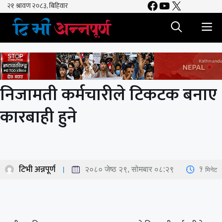
Facebook
YouTube
X
Skip
to
M
content
निजामती कर्मचारीले टिकटक बनाए
कारबाही हुने
टिभी अन्नपूर्ण
1
मिनेट
२०८० जेष्ठ २९, सोमबार ०८:२९