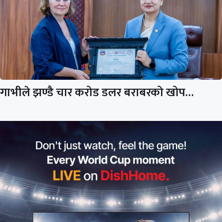
गाभीले झण्डै चार करोड डलर बराबरको खोप…