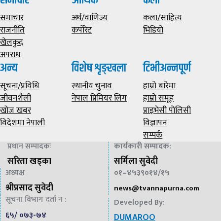
समाचार
आर्थिक
कला
समाचार
अर्थ/वाणिज्य
कला/साहित्य
राजनीति
कर्पोरेट
भिडियाे
खेलकुद
अपराध
अन्य
विशेष शृङ्खला
टिभीअन्नपूर्ण
सूचना/प्रविधि
स्थानीय चुनाव
हाम्राे बारेमा
जीवनशैली
नेपाल प्रिमियर लिग
हाम्राे समूह
खोज खबर
प्राइभेसी पाेलिसी
विदेशमा नेपाली
विज्ञापन
सम्पर्क
प्रधान सम्पादकः
कार्यकारी सम्पादक
:
सरिता खड्का
सर्मिला सुवेदी
अध्यक्ष
०१–४५३९०१४/१५
श्रीप्रसाद सुवेदी
news@
tvannapurna.com
सूचना विभाग दर्ता न :
Developed By:
६५/ ०७३-७४
DUMAROO