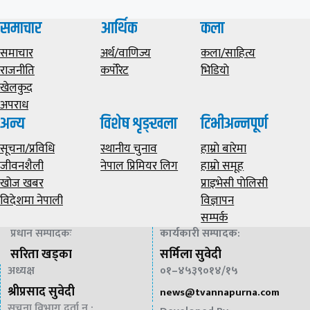
समाचार
आर्थिक
कला
समाचार
अर्थ/वाणिज्य
कला/साहित्य
राजनीति
कर्पोरेट
भिडियाे
खेलकुद
अपराध
अन्य
विशेष शृङ्खला
टिभीअन्नपूर्ण
सूचना/प्रविधि
स्थानीय चुनाव
हाम्राे बारेमा
जीवनशैली
नेपाल प्रिमियर लिग
हाम्राे समूह
खोज खबर
प्राइभेसी पाेलिसी
विदेशमा नेपाली
विज्ञापन
सम्पर्क
प्रधान सम्पादकः
कार्यकारी सम्पादक
:
सरिता खड्का
सर्मिला सुवेदी
अध्यक्ष
०१–४५३९०१४/१५
श्रीप्रसाद सुवेदी
news@
tvannapurna.com
सूचना विभाग दर्ता न :