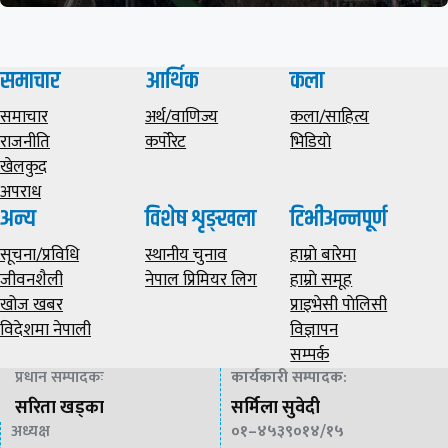
समाचार
आर्थिक
कला
समाचार
अर्थ/वाणिज्य
कला/साहित्य
राजनीति
कर्पोरेट
भिडियाे
खेलकुद
अपराध
अन्य
विशेष शृङ्खला
टिभीअन्नपूर्ण
सूचना/प्रविधि
स्थानीय चुनाव
हाम्राे बारेमा
जीवनशैली
नेपाल प्रिमियर लिग
हाम्राे समूह
खोज खबर
प्राइभेसी पाेलिसी
विदेशमा नेपाली
विज्ञापन
सम्पर्क
प्रधान सम्पादकः
कार्यकारी सम्पादक
:
सरिता खड्का
सर्मिला सुवेदी
अध्यक्ष
०१–४५३९०१४/१५