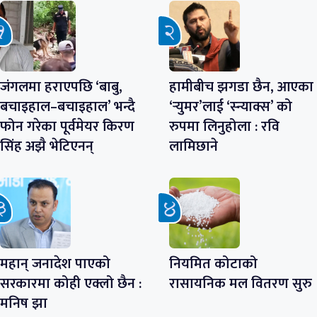
जंगलमा हराएपछि ‘बाबु,
हामीबीच झगडा छैन, आएका
बचाइहाल–बचाइहाल’ भन्दै
‘र्‍युमर’लाई ‘स्न्याक्स’ को
फोन गरेका पूर्वमेयर किरण
रुपमा लिनुहोला : रवि
सिंह अझै भेटिएनन्
लामिछाने
महान् जनादेश पाएको
नियमित कोटाको
सरकारमा कोही एक्लो छैन :
रासायनिक मल वितरण सुरु
मनिष झा