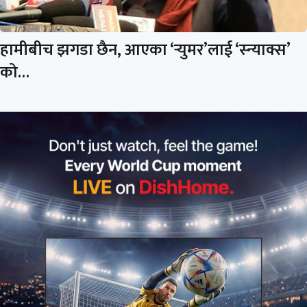
हामीबीच झगडा छैन, आएका ‘र्‍युमर’लाई ‘स्न्याक्स’
को…