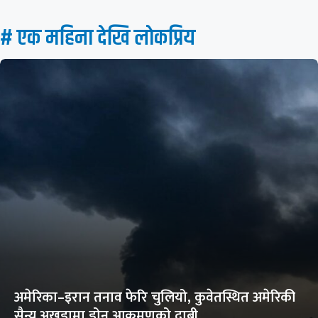
# एक महिना देखि लाेकप्रिय
अमेरिका–इरान तनाव फेरि चुलियो, कुवेतस्थित अमेरिकी
सैन्य अखडामा ड्रोन आक्रमणको दाबी