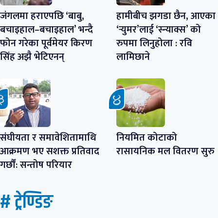
जंगलमा हराएपछि ‘बाबु,
हामीबीच झगडा छैन, आएका
बचाइहाल–बचाइहाल’ भन्दै
‘र्‍युमर’लाई ‘स्न्याक्स’ को
फोन गरेका पूर्वमेयर किरण
रुपमा लिनुहोला : रवि
सिंह अझै भेटिएनन्
लामिछाने
संघीयता र समावेशितामाथि
नियमित कोटाको
आक्रमण भए सशक्त प्रतिवाद
रासायनिक मल वितरण सुरु
गर्छौं: सन्तोष परियार
# ट्रेण्डिङ