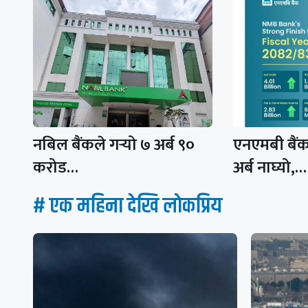
नबिल बैंकले गर्‍यो ७ अर्ब ९०
एनएमबी बैं
करोड…
अर्ब नाघ्यो,…
# एक महिना देखि लाेकप्रिय