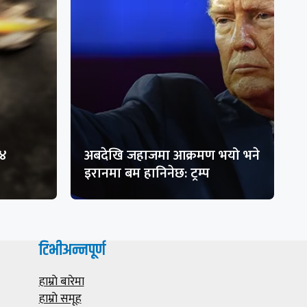
१४
अबदेखि जहाजमा आक्रमण भयो भने
इरानमा बम हानिनेछ: ट्रम्प
टिभीअन्नपूर्ण
हाम्राे बारेमा
हाम्राे समूह