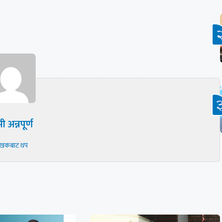
ी अन्नपूर्ण
ेखकबाट थप