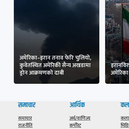
अमेरिका–इरान तनाव फेरि चुलियो,
कुवेतस्थित अमेरिकी सैन्य अखडामा
इरानविरु
ड्रोन आक्रमणको दाबी
अमेरिक
समाचार
आर्थिक
कल
समाचार
अर्थ/वाणिज्य
कला/
राजनीति
कर्पोरेट
भिडि