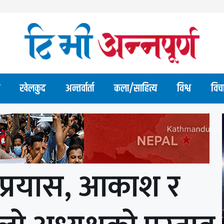
खेलकुद
अन्तर्वार्ता
कला/साहित्य
विश्व
विच
प्रयास, आकाश र