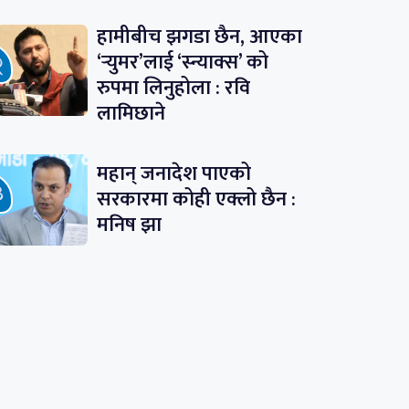
हामीबीच झगडा छैन, आएका
‘र्‍युमर’लाई ‘स्न्याक्स’ को
रुपमा लिनुहोला : रवि
लामिछाने
महान् जनादेश पाएको
सरकारमा कोही एक्लो छैन :
मनिष झा