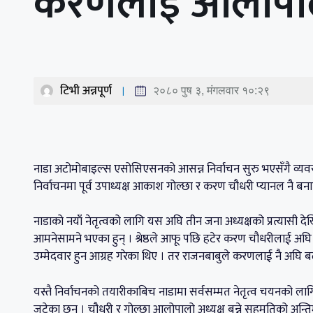
करणलाई आलोपालो 
टिभी अन्नपूर्ण
२०८० पुष ३, मंगलवार १०:२९
नाडा अटोमोबाइल्स एसोसिएसनको आसन्न निर्वाचन सुरु भएसँगै व्यव
निर्वाचनमा पूर्व उपाध्यक्ष आकाश गोल्छा र करण चौधरी प्यानल नै बना
नाडाको नयाँ नेतृत्वको लागि यस अघि तीन जना अध्यक्षको प्रत्यासी देखि
आमनेसामने भएका हुन् । श्रेष्ठले आफू पछि हटेर करण चौधरीलाई अघ
उम्मेदवार हुन आग्रह गरेका थिए । तर राजनबाबुले करणलाई नै अघि ब
यस्तै निर्वाचनको तयारीकाबिच नाडामा सर्वसम्मत नेतृत्व चयनको लाग
जुटेका छन् । चौधरी र गोल्छा आलोपालो अध्यक्ष बन्ने सहमतिको अन्