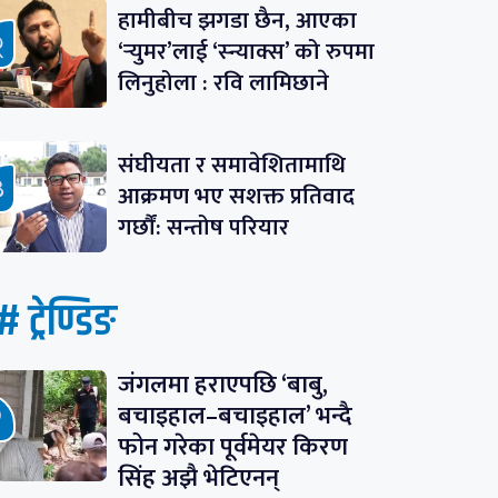
हामीबीच झगडा छैन, आएका
‘र्‍युमर’लाई ‘स्न्याक्स’ को रुपमा
लिनुहोला : रवि लामिछाने
संघीयता र समावेशितामाथि
आक्रमण भए सशक्त प्रतिवाद
गर्छौं: सन्तोष परियार
# ट्रेण्डिङ
जंगलमा हराएपछि ‘बाबु,
बचाइहाल–बचाइहाल’ भन्दै
फोन गरेका पूर्वमेयर किरण
सिंह अझै भेटिएनन्