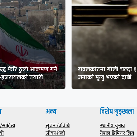
द्ध फेरि ठुलो आक्रमण गर्ने
रावलकोटमा गोली चल्दा 
ा-इजरायलको तयारी
जनाको मृत्यु भएको दाबी
ा
अन्य
विशेष शृङ्खला
साहित्य
सूचना/प्रविधि
स्थानीय चुनाव
याे
जीवनशैली
नेपाल प्रिमियर लिग