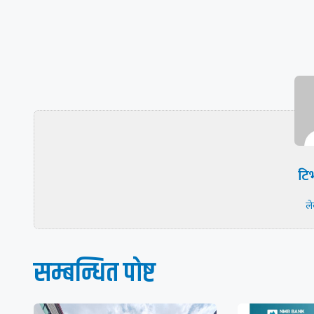
टिभ
ल
सम्बन्धित पाेष्ट