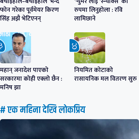
बचाइहाल–बचाइहाल’ भन्दै
‘र्‍युमर’लाई ‘स्न्याक्स’ को
फोन गरेका पूर्वमेयर किरण
रुपमा लिनुहोला : रवि
सिंह अझै भेटिएनन्
लामिछाने
महान् जनादेश पाएको
नियमित कोटाको
सरकारमा कोही एक्लो छैन :
रासायनिक मल वितरण सुरु
मनिष झा
# एक महिना देखि लाेकप्रिय