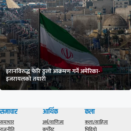
इरानविरुद्ध फेरि ठुलो आक्रमण गर्ने अमेरिका-
इजरायलको तयारी
समाचार
आर्थिक
कला
समाचार
अर्थ/वाणिज्य
कला/साहित्य
राजनीति
कर्पोरेट
भिडियाे