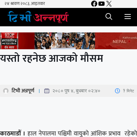
Facebook
YouTube
X
Skip
to
M
content
यस्तो रहनेछ आजको मौसम
टिभी अन्नपूर्ण
1
मिनेट
२०८० पुष ४, बुधबार ०२:४०
काठमाडौँ ।
हाल नेपालमा पश्चिमी वायुको आंशिक प्रभाव रहेक