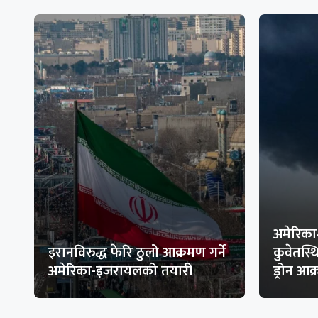
अमेरिका
इरानविरुद्ध फेरि ठुलो आक्रमण गर्ने
कुवेतस्
अमेरिका-इजरायलको तयारी
ड्रोन आ