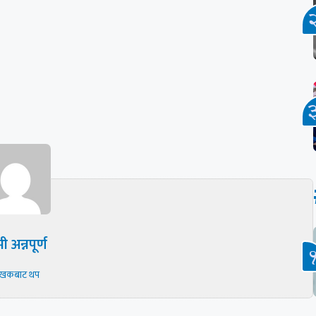
ी अन्नपूर्ण
ेखकबाट थप