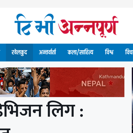
खेलकुद
अन्तर्वार्ता
कला/साहित्य
विश्व
विच
डिभिजन लिग :