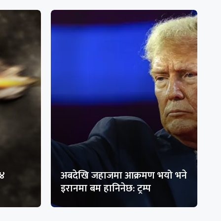
१४
अबदेखि जहाजमा आक्रमण भयो भने
इरानमा बम हानिनेछ: ट्रम्प