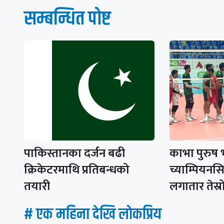
सम्बन्धित पाेष्ट
पाकिस्तानका दर्जन बढी
काभा पुरुष
क्रिकेटरमाथि प्रतिबन्धको
च्याम्पियनस
तयारी
लगातार तेस्
# एक महिना देखि लाेकप्रिय