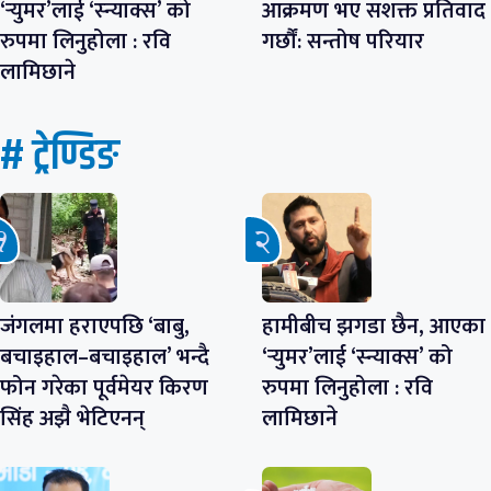
‘र्‍युमर’लाई ‘स्न्याक्स’ को
आक्रमण भए सशक्त प्रतिवाद
रुपमा लिनुहोला : रवि
गर्छौं: सन्तोष परियार
लामिछाने
# ट्रेण्डिङ
जंगलमा हराएपछि ‘बाबु,
हामीबीच झगडा छैन, आएका
बचाइहाल–बचाइहाल’ भन्दै
‘र्‍युमर’लाई ‘स्न्याक्स’ को
फोन गरेका पूर्वमेयर किरण
रुपमा लिनुहोला : रवि
सिंह अझै भेटिएनन्
लामिछाने