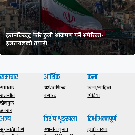
इरानविरुद्ध फेरि ठुलो आक्रमण गर्ने अमेरिका-
इजरायलको तयारी
समाचार
आर्थिक
कला
समाचार
अर्थ/वाणिज्य
कला/साहित्य
राजनीति
कर्पोरेट
भिडियाे
खेलकुद
अपराध
अन्य
विशेष शृङ्खला
टिभीअन्नपूर्ण
सूचना/प्रविधि
स्थानीय चुनाव
हाम्राे बारेमा