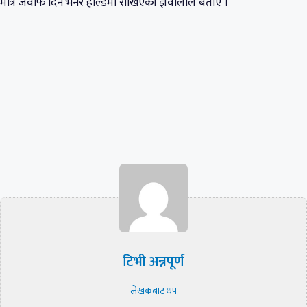
मात्रै जवाफ दिने भनेर होल्डमा राखिएको ज्ञवालीले बताए ।
टिभी अन्नपूर्ण
लेखकबाट थप