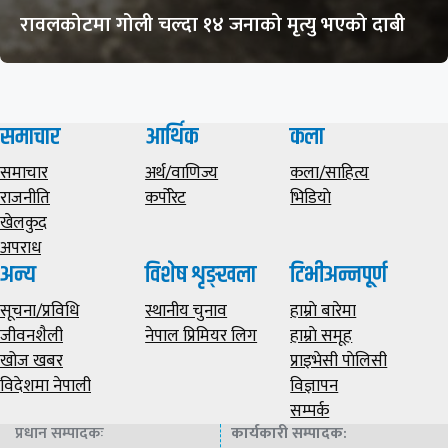
रावलकोटमा गोली चल्दा १४ जनाको मृत्यु भएको दाबी
समाचार
आर्थिक
कला
समाचार
अर्थ/वाणिज्य
कला/साहित्य
राजनीति
कर्पोरेट
भिडियाे
खेलकुद
अपराध
अन्य
विशेष शृङ्खला
टिभीअन्नपूर्ण
सूचना/प्रविधि
स्थानीय चुनाव
हाम्राे बारेमा
जीवनशैली
नेपाल प्रिमियर लिग
हाम्राे समूह
खोज खबर
प्राइभेसी पाेलिसी
विदेशमा नेपाली
विज्ञापन
सम्पर्क
प्रधान सम्पादकः
कार्यकारी सम्पादक
: