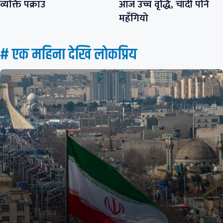
व्यक्ति पक्राउ
आज उच्च वृद्धि, चाँदी पनि
महँगियो
# एक महिना देखि लाेकप्रिय