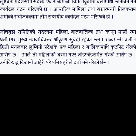
लुम्बिनी प्रदेशसभा सदस्य एवं राज्यमन्त्री विमलाकुमारी वलीमाथि छानबिन गर्न
कार्यदल गठन गरिएको छ । आन्तरिक मामिला तथा सञ्चारमन्त्री तिलकराम
शर्माको संयोजकत्वमा तीन सदस्यीय कार्यदल गठन गरिएको हो ।
जाँचबुझ समितिको सदस्यमा महिला, बालबालिका तथा कानून मन्त्री रमा
घर्तीमगर, मुख्य न्यायाधिवक्ता श्रीकृष्ण सुवेदी रहेका छन् । राज्यमन्त्री वलीले
हिजो मंगलबार लुम्बिनी प्रदेशकै एक महिला र बालिकामाथि कुटपिट गरेको
आरोप छ । उनले ती महिलाको घरमा गएर तोडफोडसमेत गरेको आरोप छ ।
उनीविरुद्ध किटानी जाहेरी परे पनि प्रहरीले दर्ता भने गरेको छैन ।