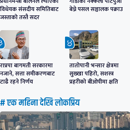
प्रधानमन्त्री बालेनले ल्याएको
गाडीको नक्कली पाटपुर्जा
विधेयक संसदीय समितिबाट
बेच्ने पसल सञ्चालक पक्राउ
जस्ताको तस्तै सदर
राप्रपा बागमती सरकारमा
तातोपानी भन्सार क्षेत्रमा
नजाने, सत्ता समीकरणबाट
सुख्खा पहिरो, सशस्त्र
टाढै रहने निर्णय
प्रहरीको बीओपीमा क्षति
# एक महिना देखि लाेकप्रिय