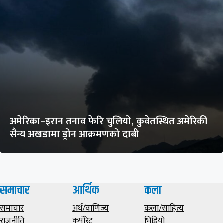
अमेरिका–इरान तनाव फेरि चुलियो, कुवेतस्थित अमेरिकी
सैन्य अखडामा ड्रोन आक्रमणको दाबी
समाचार
आर्थिक
कला
समाचार
अर्थ/वाणिज्य
कला/साहित्य
राजनीति
कर्पोरेट
भिडियाे