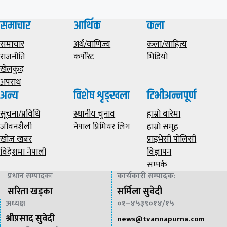
समाचार
आर्थिक
कला
समाचार
अर्थ/वाणिज्य
कला/साहित्य
राजनीति
कर्पोरेट
भिडियाे
खेलकुद
अपराध
अन्य
विशेष शृङ्खला
टिभीअन्नपूर्ण
सूचना/प्रविधि
स्थानीय चुनाव
हाम्राे बारेमा
जीवनशैली
नेपाल प्रिमियर लिग
हाम्राे समूह
खोज खबर
प्राइभेसी पाेलिसी
विदेशमा नेपाली
विज्ञापन
सम्पर्क
प्रधान सम्पादकः
कार्यकारी सम्पादक
:
सरिता खड्का
सर्मिला सुवेदी
अध्यक्ष
०१–४५३९०१४/१५
श्रीप्रसाद सुवेदी
news@
tvannapurna.com