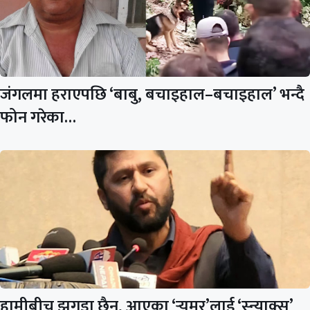
जंगलमा हराएपछि ‘बाबु, बचाइहाल–बचाइहाल’ भन्दै
फोन गरेका…
हामीबीच झगडा छैन, आएका ‘र्‍युमर’लाई ‘स्न्याक्स’