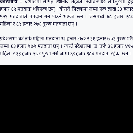
काठमाडौँ –
वैशाखमा सम्पन्न स्थानीय तहको निर्वाचनपछि लमजुङमा दुई
हजार ६५ मतदाता थपिएका छन् । योसँगै जिल्लामा जम्मा एक लाख ३३ हजार
५५९ मतदाताले मतदान गर्न पाउने भएका छन् । जसमध्ये ६८ हजार २८८
महिला र ६५ हजार २७१ पुरुष मतदाता छन् ।
प्रदेशसभा ‘क’ तर्फ महिला मतदाता ३१ हजार ८७२ र ३१ हजार ७०३ पुरुष गरी
जम्मा ६३ हजार ५७५ मतदाता छन् । त्यस्तै प्रदेशसभा ‘ख’ तर्फ ३६ हजार ४१५
महिला र ३३ हजार ५७८ पुरुष गरी जम्मा ६९ हजार ९८४ मतदाता रहेका छन् ।