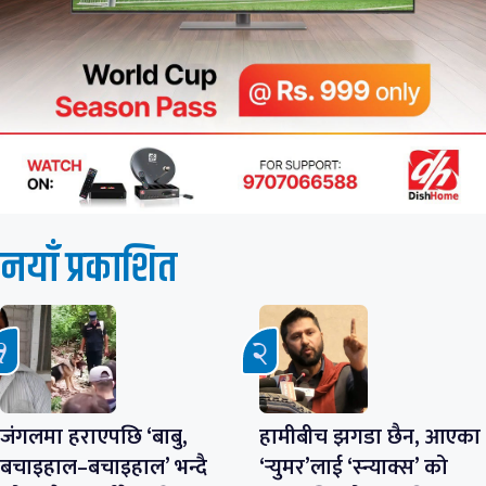
नयाँ प्रकाशित
जंगलमा हराएपछि ‘बाबु,
हामीबीच झगडा छैन, आएका
बचाइहाल–बचाइहाल’ भन्दै
‘र्‍युमर’लाई ‘स्न्याक्स’ को