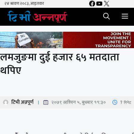
Facebook
YouTube
X
Skip
to
M
content
लमजुङमा दुई हजार ६५ मतदाता
थपिए
टिभी अन्नपूर्ण
1
मिनेट
२०७९ आश्विन ५, बुधबार ११:३०