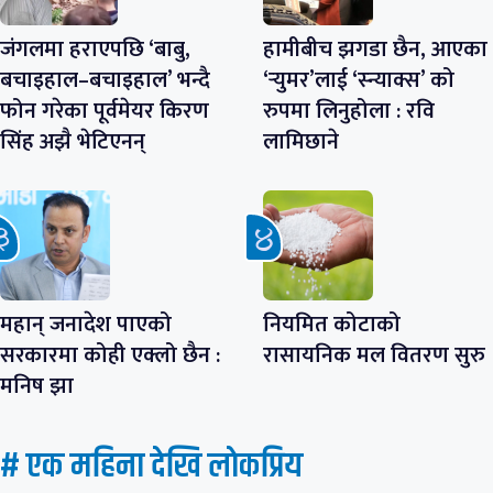
जंगलमा हराएपछि ‘बाबु,
हामीबीच झगडा छैन, आएका
बचाइहाल–बचाइहाल’ भन्दै
‘र्‍युमर’लाई ‘स्न्याक्स’ को
फोन गरेका पूर्वमेयर किरण
रुपमा लिनुहोला : रवि
सिंह अझै भेटिएनन्
लामिछाने
महान् जनादेश पाएको
नियमित कोटाको
सरकारमा कोही एक्लो छैन :
रासायनिक मल वितरण सुरु
मनिष झा
# एक महिना देखि लाेकप्रिय