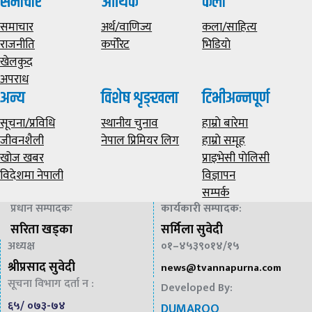
समाचार
आर्थिक
कला
समाचार
अर्थ/वाणिज्य
कला/साहित्य
राजनीति
कर्पोरेट
भिडियाे
खेलकुद
अपराध
अन्य
विशेष शृङ्खला
टिभीअन्नपूर्ण
सूचना/प्रविधि
स्थानीय चुनाव
हाम्राे बारेमा
जीवनशैली
नेपाल प्रिमियर लिग
हाम्राे समूह
खोज खबर
प्राइभेसी पाेलिसी
विदेशमा नेपाली
विज्ञापन
सम्पर्क
प्रधान सम्पादकः
कार्यकारी सम्पादक
:
सरिता खड्का
सर्मिला सुवेदी
अध्यक्ष
०१–४५३९०१४/१५
श्रीप्रसाद सुवेदी
news@
tvannapurna.com
सूचना विभाग दर्ता न :
Developed By:
६५/ ०७३-७४
DUMAROO