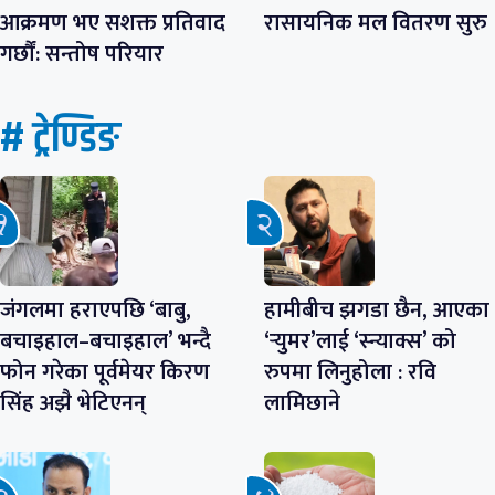
आक्रमण भए सशक्त प्रतिवाद
रासायनिक मल वितरण सुरु
गर्छौं: सन्तोष परियार
# ट्रेण्डिङ
जंगलमा हराएपछि ‘बाबु,
हामीबीच झगडा छैन, आएका
बचाइहाल–बचाइहाल’ भन्दै
‘र्‍युमर’लाई ‘स्न्याक्स’ को
फोन गरेका पूर्वमेयर किरण
रुपमा लिनुहोला : रवि
सिंह अझै भेटिएनन्
लामिछाने