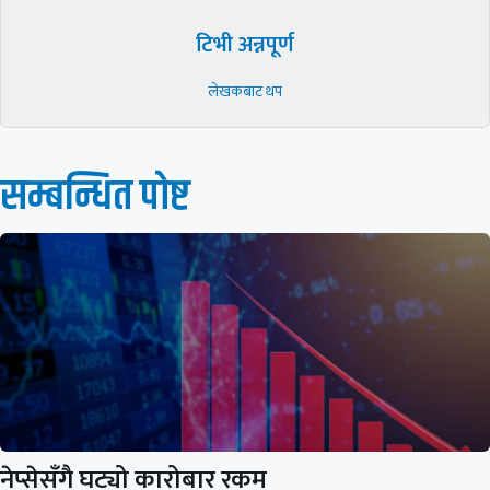
टिभी अन्नपूर्ण
लेखकबाट थप
सम्बन्धित पाेष्ट
नेप्सेसँगै घट्यो कारोबार रकम