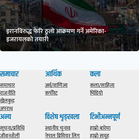
इरानविरुद्ध फेरि ठुलो आक्रमण गर्ने अमेरिका-
इजरायलको तयारी
समाचार
आर्थिक
कला
समाचार
अर्थ/वाणिज्य
कला/साहित्य
राजनीति
कर्पोरेट
भिडियाे
खेलकुद
अपराध
अन्य
विशेष शृङ्खला
टिभीअन्नपूर्ण
सूचना/प्रविधि
स्थानीय चुनाव
हाम्राे बारेमा
जीवनशैली
नेपाल प्रिमियर लिग
हाम्राे समूह