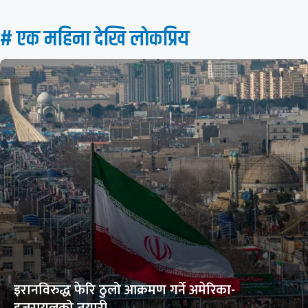
# एक महिना देखि लाेकप्रिय
इरानविरुद्ध फेरि ठुलो आक्रमण गर्ने अमेरिका-
इजरायलको तयारी