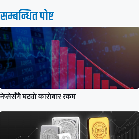
सम्बन्धित पाेष्ट
नेप्सेसँगै घट्यो कारोबार रकम