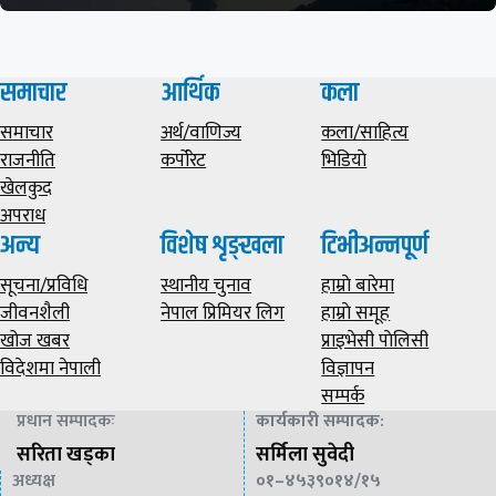
समाचार
आर्थिक
कला
समाचार
अर्थ/वाणिज्य
कला/साहित्य
राजनीति
कर्पोरेट
भिडियाे
खेलकुद
अपराध
अन्य
विशेष शृङ्खला
टिभीअन्नपूर्ण
सूचना/प्रविधि
स्थानीय चुनाव
हाम्राे बारेमा
जीवनशैली
नेपाल प्रिमियर लिग
हाम्राे समूह
खोज खबर
प्राइभेसी पाेलिसी
विदेशमा नेपाली
विज्ञापन
सम्पर्क
प्रधान सम्पादकः
कार्यकारी सम्पादक
:
सरिता खड्का
सर्मिला सुवेदी
अध्यक्ष
०१–४५३९०१४/१५