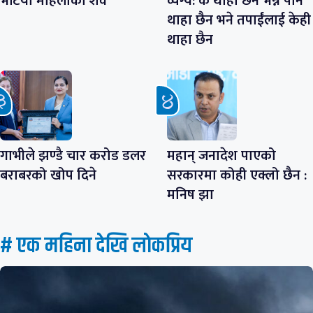
भेटियो महिलाको शव
व्यंग्य: के थाहा छैन भन्ने पनि
थाहा छैन भने तपाईंलाई केही
थाहा छैन
गाभीले झण्डै चार करोड डलर
महान् जनादेश पाएको
बराबरको खोप दिने
सरकारमा कोही एक्लो छैन :
मनिष झा
# एक महिना देखि लाेकप्रिय