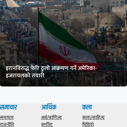
इरानविरुद्ध फेरि ठुलो आक्रमण गर्ने अमेरिका-
इजरायलको तयारी
समाचार
आर्थिक
कला
समाचार
अर्थ/वाणिज्य
कला/साहित्य
राजनीति
कर्पोरेट
भिडियाे