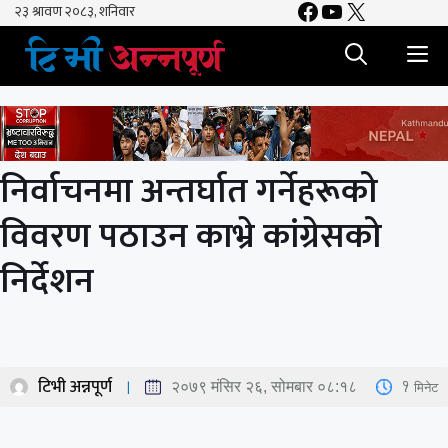
Facebook
YouTube
X
Skip
to
M
content
निर्वाचनमा अन्तर्घात गर्नेहरूको
विवरण पठाउन काभ्रे कांग्रेसको
निर्देशन
टिभी अन्नपूर्ण
1
मिनेट
२०७९ मंसिर २६, सोमबार ०८:१८