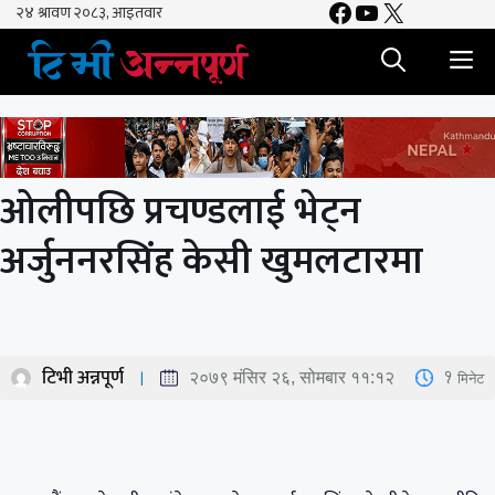
Facebook
YouTube
X
Skip
to
M
content
ओलीपछि प्रचण्डलाई भेट्न
अर्जुननरसिंह केसी खुमलटारमा
टिभी अन्नपूर्ण
1
मिनेट
२०७९ मंसिर २६, सोमबार ११:१२