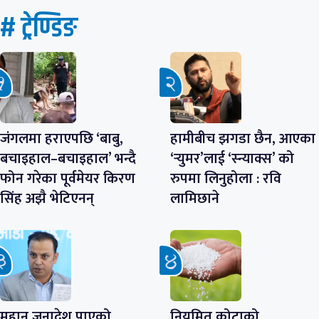
# ट्रेण्डिङ
जंगलमा हराएपछि ‘बाबु,
हामीबीच झगडा छैन, आएका
बचाइहाल–बचाइहाल’ भन्दै
‘र्‍युमर’लाई ‘स्न्याक्स’ को
फोन गरेका पूर्वमेयर किरण
रुपमा लिनुहोला : रवि
सिंह अझै भेटिएनन्
लामिछाने
महान् जनादेश पाएको
नियमित कोटाको