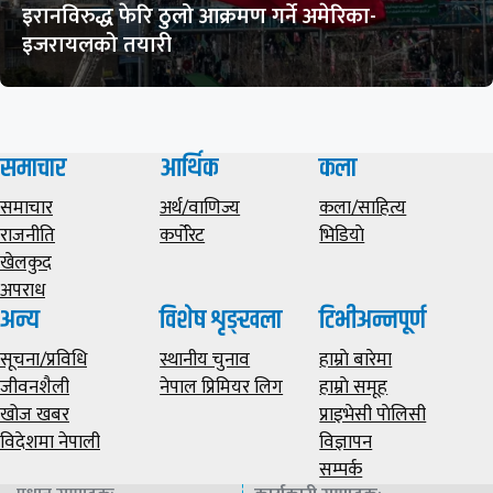
इरानविरुद्ध फेरि ठुलो आक्रमण गर्ने अमेरिका-
इजरायलको तयारी
समाचार
आर्थिक
कला
समाचार
अर्थ/वाणिज्य
कला/साहित्य
राजनीति
कर्पोरेट
भिडियाे
खेलकुद
अपराध
अन्य
विशेष शृङ्खला
टिभीअन्नपूर्ण
सूचना/प्रविधि
स्थानीय चुनाव
हाम्राे बारेमा
जीवनशैली
नेपाल प्रिमियर लिग
हाम्राे समूह
खोज खबर
प्राइभेसी पाेलिसी
विदेशमा नेपाली
विज्ञापन
सम्पर्क