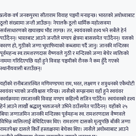
प्रत्येक वर्ष जनकपुरमा सीताराम विवाह पञ्चमी मनाइन्छ। भारतको अयोध्याबाट
ठूलो संख्यामा जन्ती आउँछन्। नेपालकै ठूलो धार्मिक महोत्सवमा
सर्वसाधारणको खचाखच भीड लाग्छ। तर, स्वयंवरको दृश्य भने सबैले हेर्न
पाउँदैनन्। भारतबाट आउने जन्तीले मण्डप क्षेत्रमा बाससमेत पाउँदैनन्। यसको
कारण हो, गुठीको जग्गा भूमाफियाको कब्जामा पर्दै जानु। जानकी मन्दिरका
पूर्वमहन्थ स्व.रामशरणदास वैष्णवले गुठी र मन्दिरको जग्गा बेचेर व्यक्तिको
नाममा गरिदिएपछि यहाँ हुने विवाह पञ्चमीको रौनक नै कम हुँदै गएको
स्थानीयवासी बताउँछन्।
यहाँको रानीबजारस्थित मणिमण्डपमा राम, भरत, लक्ष्मण र शत्रुधनको एकैचोटी
स्वयंवर भएको जनविश्वास गरिन्छ। त्यसैको सम्झनामा यहाँ हुने स्वयंवर
कार्यक्रममा रामजानकी विवाह मण्डप कहिल्यै सजिन पाउँदैन। स्वयंवरको दृश्य
हेर्न आउने लाखौं श्रद्धालु भक्तजनले उभिने ठाउँसमेत पाउँदैनन्। यहाँको २५
बिघा जग्गाजमिन जानकी मन्दिरका पूर्वमहन्थ स्व. रामशरणदास वैष्णवले
विभिन्न व्यक्तिलाई बेचिदिएका थिए। रामशरण दासको मृत्युपछि बाँकी जग्गा
रामतपेश्वर दासले किर्ते हस्ताक्षरमा बेचेका थिए। त्यसैले अयोध्याबाट आउने