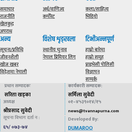
समाचार
अर्थ/वाणिज्य
कला/साहित्य
राजनीति
कर्पोरेट
भिडियाे
खेलकुद
अपराध
अन्य
विशेष शृङ्खला
टिभीअन्नपूर्ण
सूचना/प्रविधि
स्थानीय चुनाव
हाम्राे बारेमा
जीवनशैली
नेपाल प्रिमियर लिग
हाम्राे समूह
खोज खबर
प्राइभेसी पाेलिसी
विदेशमा नेपाली
विज्ञापन
सम्पर्क
प्रधान सम्पादकः
कार्यकारी सम्पादक
:
सरिता खड्का
सर्मिला सुवेदी
अध्यक्ष
०१–४५३९०१४/१५
श्रीप्रसाद सुवेदी
news@
tvannapurna.com
सूचना विभाग दर्ता न :
Developed By:
६५/ ०७३-७४
DUMAROO