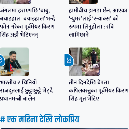
जंगलमा हराएपछि ‘बाबु,
हामीबीच झगडा छैन, आएका
बचाइहाल–बचाइहाल’ भन्दै
‘र्‍युमर’लाई ‘स्न्याक्स’ को
फोन गरेका पूर्वमेयर किरण
रुपमा लिनुहोला : रवि
सिंह अझै भेटिएनन्
लामिछाने
भारतीय र चिनियाँ
तीन दिनदेखि बेपत्ता
राजदूतलाई छुट्टाछुट्टै भेट्दै
कपिलवस्तुका पूर्वमेयर किरण
प्रधानमन्त्री बालेन
सिंह मृत भेटिए
# एक महिना देखि लाेकप्रिय