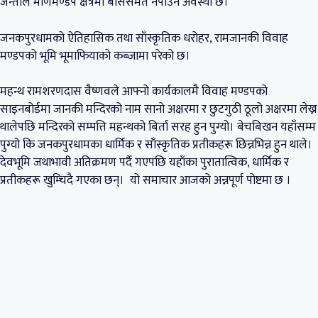
जन्तीले मणिमण्डप क्षेत्रमा बाससमेत नपाउने अवस्था छ।
जनकपुरधामको ऐतिहासिक तथा साँस्कृतिक धरोहर, रामजानकी विवाह
मण्डपको भूमि भूमाफियाको कब्जामा परेको छ।
महन्थ रामशरणदास वैष्णवले आफ्नो कार्यकालमै विवाह मण्डपको
साइनबोर्डमा जानकी मन्दिरको नाम सानो अक्षरमा र छुटगुठी ठूलो अक्षरमा लेख्न
थालेपछि मन्दिरको सम्पत्ति महन्थको बिर्ता सरह हुन पुग्यो। बेचबिखन यहाँसम्म
पुग्यो कि जनकपुरधामका धार्मिक र साँस्कृतिक प्रतीकहरू छिन्नभिन्न हुन थाले।
देवभूमि जथाभावी अतिक्रमण पर्दै गएपछि यहाँका पुरातात्विक, धार्मिक र
प्रतीकहरू खुम्चिदै गएका छन्। यो समाचार आजको अन्नपूर्ण पोष्टमा छ ।