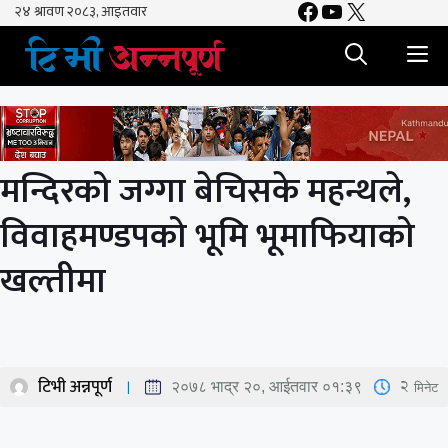
Facebook
YouTube
X
Skip
to
M
content
मन्दिरको जग्गा बेचिसके महन्थले,
विवाहमण्डपको भूमि भूमाफियाको
खल्तीमा
टिभी अन्नपूर्ण
2
मिनेट
२०७८ भाद्र २०, आईतवार ०१:३९