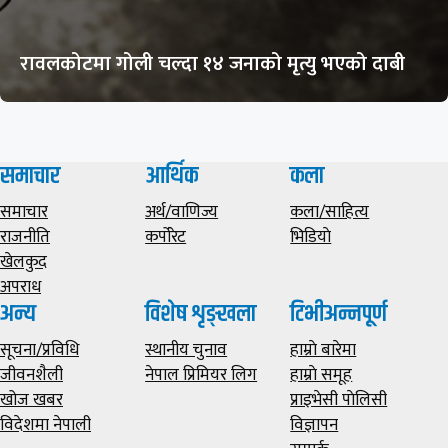
रावलकोटमा गोली चल्दा १४ जनाको मृत्यु भएको दाबी
समाचार
आर्थिक
कला
समाचार
अर्थ/वाणिज्य
कला/साहित्य
राजनीति
कर्पोरेट
भिडियाे
खेलकुद
अपराध
अन्य
विशेष शृङ्खला
टिभीअन्नपूर्ण
सूचना/प्रविधि
स्थानीय चुनाव
हाम्राे बारेमा
जीवनशैली
नेपाल प्रिमियर लिग
हाम्राे समूह
खोज खबर
प्राइभेसी पाेलिसी
विदेशमा नेपाली
विज्ञापन