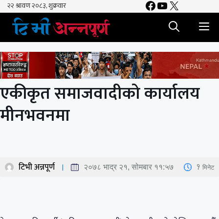
Facebook
YouTube
X
Skip
to
M
content
एकीकृत समाजवादीको कार्यालय
मीनभवनमा
टिभी अन्नपूर्ण
1
मिनेट
२०७८ भाद्र २१, सोमबार ११:५७