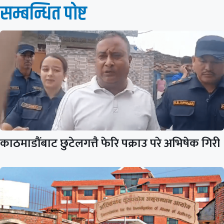
सम्बन्धित पाेष्ट
काठमाडौंबाट छुटेलगत्तै फेरि पक्राउ परे अभिषेक गिरी