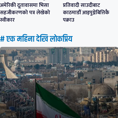
अमेरिकी दूतावासमा भिसा
प्रतिवादी साउदीबाट
सहजीकरणको पत्र लेखेको
काठमाडौँ आइपुग्नेबित्तिकै
स्वीकार
पक्राउ
# एक महिना देखि लाेकप्रिय