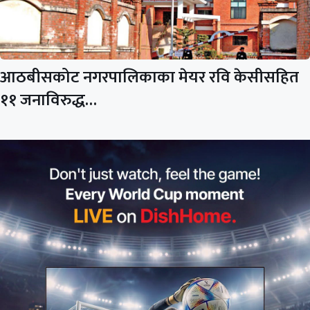
आठबीसकोट नगरपालिकाका मेयर रवि केसीसहित
११ जनाविरुद्ध…