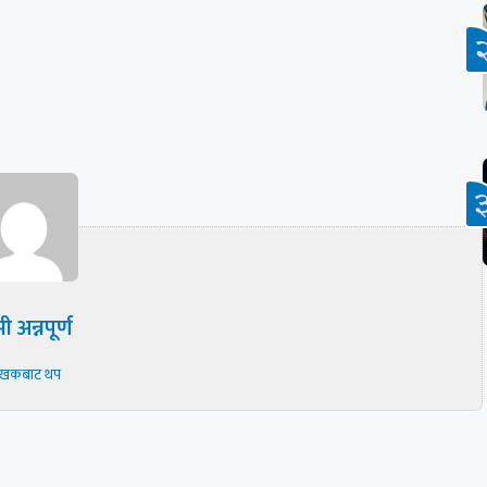
ी अन्नपूर्ण
ेखकबाट थप