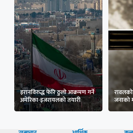
इरानविरुद्ध फेरि ठुलो आक्रमण गर्ने
रावलकोट
अमेरिका-इजरायलको तयारी
जनाको म