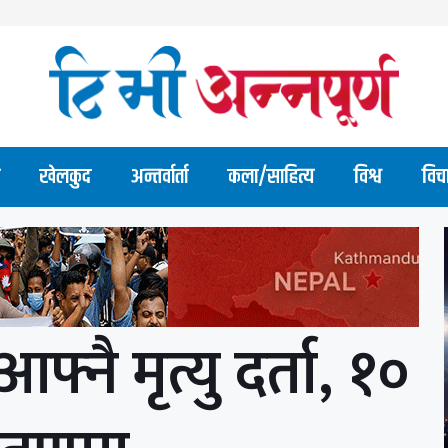
खेलकुद
अन्तर्वार्ता
कला/साहित्य
विश्व
विच
आफ्नै मृत्यु दर्ता, १०