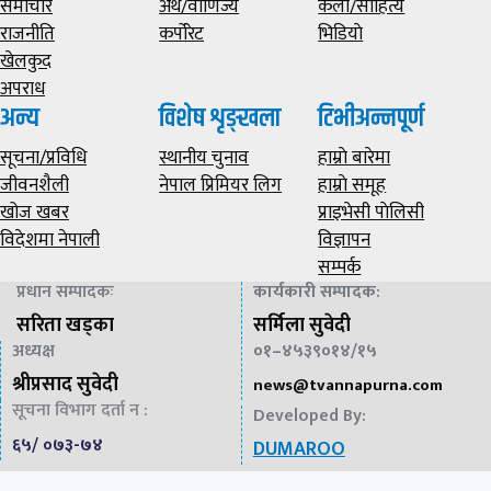
समाचार
अर्थ/वाणिज्य
कला/साहित्य
राजनीति
कर्पोरेट
भिडियाे
खेलकुद
अपराध
अन्य
विशेष शृङ्खला
टिभीअन्नपूर्ण
सूचना/प्रविधि
स्थानीय चुनाव
हाम्राे बारेमा
जीवनशैली
नेपाल प्रिमियर लिग
हाम्राे समूह
खोज खबर
प्राइभेसी पाेलिसी
विदेशमा नेपाली
विज्ञापन
सम्पर्क
प्रधान सम्पादकः
कार्यकारी सम्पादक
:
सरिता खड्का
सर्मिला सुवेदी
अध्यक्ष
०१–४५३९०१४/१५
श्रीप्रसाद सुवेदी
news@
tvannapurna.com
सूचना विभाग दर्ता न :
Developed By:
६५/ ०७३-७४
DUMAROO