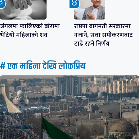
जंगलमा फालिएको बोरामा
राप्रपा बागमती सरकारमा
भेटियो महिलाको शव
नजाने, सत्ता समीकरणबाट
टाढै रहने निर्णय
# एक महिना देखि लाेकप्रिय