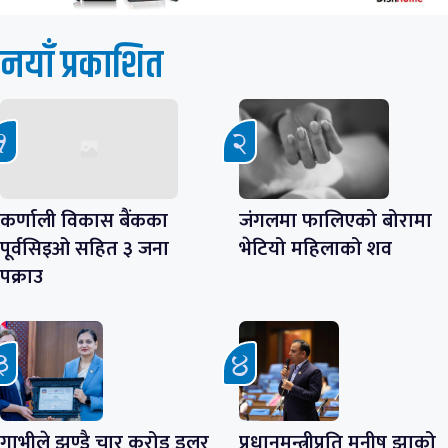
नयाँ प्रकाशित
कर्णाली विकास बैंकका
जंगलमा फालिएको बोरामा
पूर्वसिइओ सहित ३ जना
भेटियो महिलाको शव
पक्राउ
गाभीले झण्डै चार करोड डलर
प्रधानमन्त्रीप्रति मनीष झाको