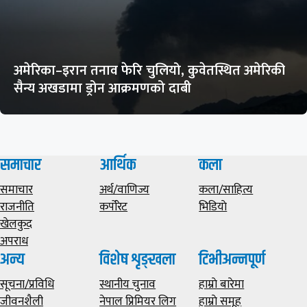
अमेरिका–इरान तनाव फेरि चुलियो, कुवेतस्थित अमेरिकी
सैन्य अखडामा ड्रोन आक्रमणको दाबी
समाचार
आर्थिक
कला
समाचार
अर्थ/वाणिज्य
कला/साहित्य
राजनीति
कर्पोरेट
भिडियाे
खेलकुद
अपराध
अन्य
विशेष शृङ्खला
टिभीअन्नपूर्ण
सूचना/प्रविधि
स्थानीय चुनाव
हाम्राे बारेमा
जीवनशैली
नेपाल प्रिमियर लिग
हाम्राे समूह