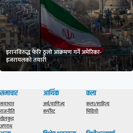
इरानविरुद्ध फेरि ठुलो आक्रमण गर्ने अमेरिका-
इजरायलको तयारी
समाचार
आर्थिक
कला
समाचार
अर्थ/वाणिज्य
कला/साहित्य
राजनीति
कर्पोरेट
भिडियाे
खेलकुद
अपराध