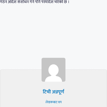
गठन आदेश संशोधन गर्न पनि परमादेश भएको छ ।
टिभी अन्नपूर्ण
लेखकबाट थप