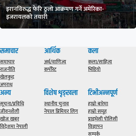
इरानविरुद्ध फेरि ठुलो आक्रमण गर्ने अमेरिका-
इजरायलको तयारी
समाचार
आर्थिक
कला
समाचार
अर्थ/वाणिज्य
कला/साहित्य
राजनीति
कर्पोरेट
भिडियाे
खेलकुद
अपराध
अन्य
विशेष शृङ्खला
टिभीअन्नपूर्ण
सूचना/प्रविधि
स्थानीय चुनाव
हाम्राे बारेमा
जीवनशैली
नेपाल प्रिमियर लिग
हाम्राे समूह
खोज खबर
प्राइभेसी पाेलिसी
विदेशमा नेपाली
विज्ञापन
सम्पर्क