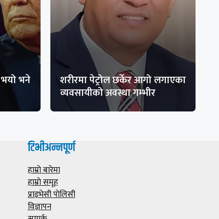
भयो भने
शरीरमा पेट्रोल छर्केर आगो लगाएका
व्यवसायीको अवस्था गम्भीर
टिभीअन्नपूर्ण
हाम्राे बारेमा
हाम्राे समूह
प्राइभेसी पाेलिसी
विज्ञापन