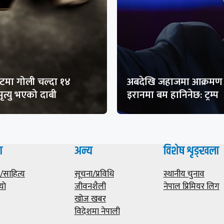
मा गोली चल्दा १४
अबदेखि जहाजमा आक्रमण 
ृत्यु भएको दाबी
इरानमा बम हानिनेछ: ट्रम्प
ा
अन्य
विशेष शृङ्खला
साहित्य
सूचना/प्रविधि
स्थानीय चुनाव
याे
जीवनशैली
नेपाल प्रिमियर लिग
खोज खबर
विदेशमा नेपाली