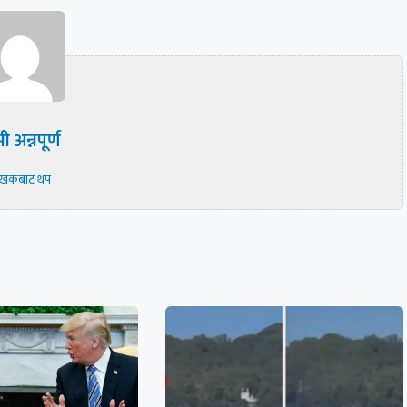
ी अन्नपूर्ण
ेखकबाट थप