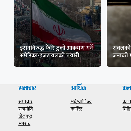
इरानविरुद्ध फेरि ठुलो आक्रमण गर्ने
रावलकोट
अमेरिका-इजरायलको तयारी
जनाको म
समाचार
आर्थिक
कल
समाचार
अर्थ/वाणिज्य
कला/
राजनीति
कर्पोरेट
भिडि
खेलकुद
अपराध