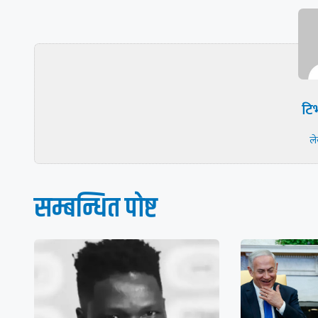
टिभ
ल
सम्बन्धित पाेष्ट