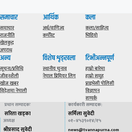
समाचार
आर्थिक
कला
समाचार
अर्थ/वाणिज्य
कला/साहित्य
राजनीति
कर्पोरेट
भिडियाे
खेलकुद
अपराध
अन्य
विशेष शृङ्खला
टिभीअन्नपूर्ण
सूचना/प्रविधि
स्थानीय चुनाव
हाम्राे बारेमा
जीवनशैली
नेपाल प्रिमियर लिग
हाम्राे समूह
खोज खबर
प्राइभेसी पाेलिसी
विदेशमा नेपाली
विज्ञापन
सम्पर्क
प्रधान सम्पादकः
कार्यकारी सम्पादक
:
सरिता खड्का
सर्मिला सुवेदी
अध्यक्ष
०१–४५३९०१४/१५
श्रीप्रसाद सुवेदी
news@
tvannapurna.com