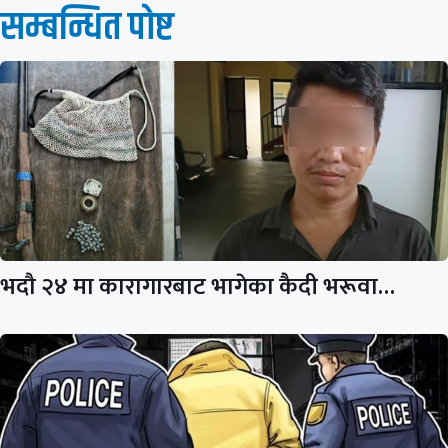
सम्बन्धित पाेष्ट
भदौ २४ मा कारागारबाट भागेका कैदी भरूवा…