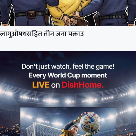
लागुऔषधसहित तीन जना पक्राउ