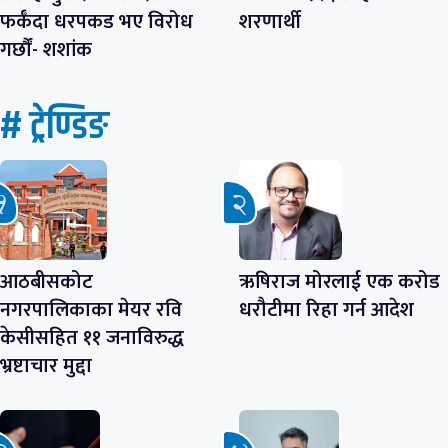
फर्कँदा धरपकड भए विरोध
शरणार्थी
गर्छौं- शशांक
# ट्रेण्डिङ
आठबीसकोट
ऋषिराज मोरलाई एक करोड
नगरपालिकाका मेयर रवि
धरौटीमा रिहा गर्न आदेश
केसीसहित ११ जनाविरुद्ध
भ्रष्टाचार मुद्दा