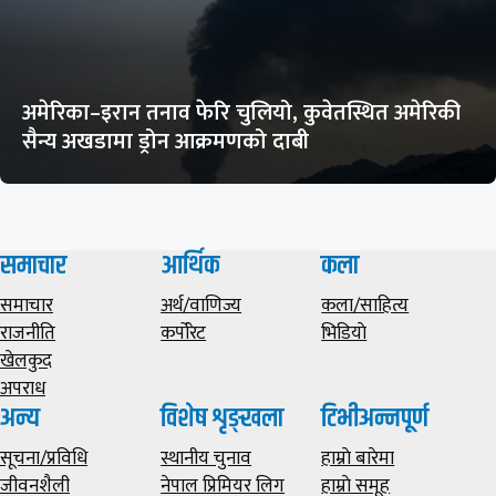
अमेरिका–इरान तनाव फेरि चुलियो, कुवेतस्थित अमेरिकी
सैन्य अखडामा ड्रोन आक्रमणको दाबी
समाचार
आर्थिक
कला
समाचार
अर्थ/वाणिज्य
कला/साहित्य
राजनीति
कर्पोरेट
भिडियाे
खेलकुद
अपराध
अन्य
विशेष शृङ्खला
टिभीअन्नपूर्ण
सूचना/प्रविधि
स्थानीय चुनाव
हाम्राे बारेमा
जीवनशैली
नेपाल प्रिमियर लिग
हाम्राे समूह