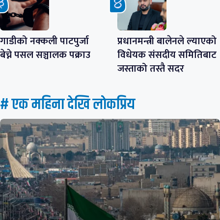
गाडीको नक्कली पाटपुर्जा
प्रधानमन्त्री बालेनले ल्याएको
बेच्ने पसल सञ्चालक पक्राउ
विधेयक संसदीय समितिबाट
जस्ताको तस्तै सदर
# एक महिना देखि लाेकप्रिय