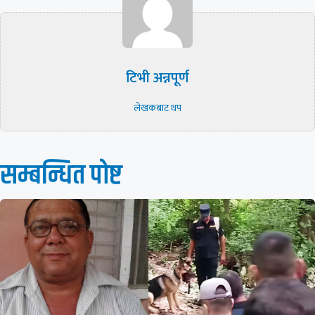
टिभी अन्नपूर्ण
लेखकबाट थप
सम्बन्धित पाेष्ट