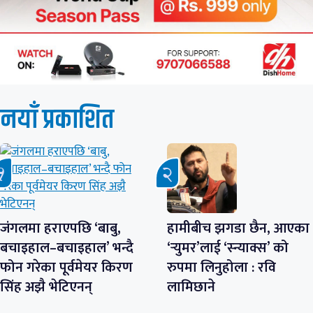
नयाँ प्रकाशित
जंगलमा हराएपछि ‘बाबु,
हामीबीच झगडा छैन, आएका
बचाइहाल–बचाइहाल’ भन्दै
‘र्‍युमर’लाई ‘स्न्याक्स’ को
फोन गरेका पूर्वमेयर किरण
रुपमा लिनुहोला : रवि
सिंह अझै भेटिएनन्
लामिछाने