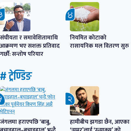
संघीयता र समावेशितामाथि
नियमित कोटाको
आक्रमण भए सशक्त प्रतिवाद
रासायनिक मल वितरण सुरु
गर्छौं: सन्तोष परियार
# ट्रेण्डिङ
जंगलमा हराएपछि ‘बाबु,
हामीबीच झगडा छैन, आएका
बचाइहाल–बचाइहाल’ भन्दै
‘र्‍युमर’लाई ‘स्न्याक्स’ को