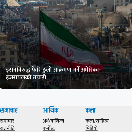
इरानविरुद्ध फेरि ठुलो आक्रमण गर्ने अमेरिका-
इजरायलको तयारी
समाचार
आर्थिक
कला
समाचार
अर्थ/वाणिज्य
कला/साहित्य
राजनीति
कर्पोरेट
भिडियाे