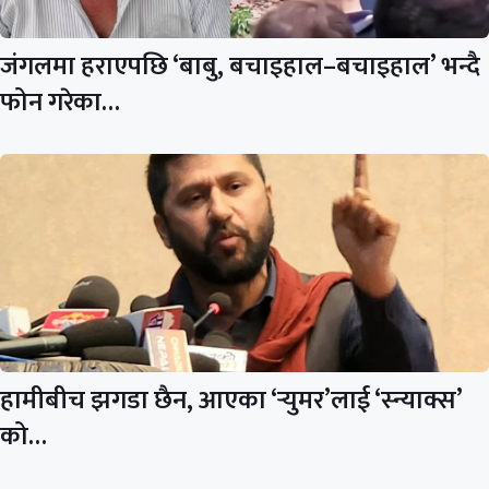
जंगलमा हराएपछि ‘बाबु, बचाइहाल–बचाइहाल’ भन्दै
फोन गरेका…
हामीबीच झगडा छैन, आएका ‘र्‍युमर’लाई ‘स्न्याक्स’
को…