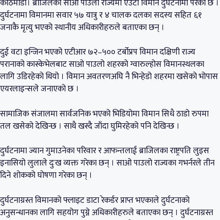
काठमाडौं। ब्राजिलको साओ पाउलो राज्यमा एउटा विमान दुर्घटनामा परेको छ ।
दुर्घटनामा विमानमा सवार ५७ यात्रु र ४ चालक दलका सदस्य सहित ६१
जनाकै मृत्यु भएको स्थानीय अधिकारीहरुले बताएका छन् ।
दुई वटा इन्जिन भएको एटीआर ७२–५०० टर्बोप्रप विमान दक्षिणी राज्य
परानाको कास्केभेलबाट साओ पाउलो शहरको ग्वारुल्होस विमानस्थलका
लागि उडिरहेको थियो । विमान अवतरणअघि नै भिन्हेडो शहरमा खसेको भोपास
एयरलाइन्सले जनाएको छ ।
सामाजिक संजालमा सार्वजनिक भएको भिडियोमा विमान सिधै ठाडो रुपमा
तल खसेको देखिन्छ । साथै खस्दै जाँदा घुमिरहेको पनि देखिन्छ ।
दुर्घटनामा ज्यान गुमाउनेका परिवार र आफन्तलाई ब्राजिलका राष्ट्रपति लुइस
इनासियो लुलाले दुःख व्यक्त गरेका छन् । साओ पाउलो राज्यका गभर्नरले तीन
दिने शोकको घोषणा गरेका छन् ।
दुर्घटनाग्रस्त विमानको फ्लाइट डाटा रेकर्डर प्राप्त भएकाले दुर्घटनाको
अनुसन्धानका लागि सहयोग पुग्ने अधिकारीहरुले बताएका छन् । दुर्घटनाग्रस्त