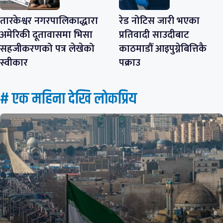
तारकेश्वर नगरपालिकाद्धारा
रेड नोटिस जारी भएका
अमेरिकी दूतावासमा भिसा
प्रतिवादी साउदीबाट
सहजीकरणको पत्र लेखेको
काठमाडौँ आइपुग्नेबित्तिकै
स्वीकार
पक्राउ
# एक महिना देखि लाेकप्रिय