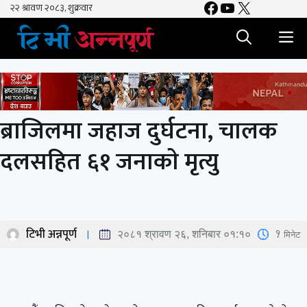
Facebook
YouTube
X
Skip
to
M
content
ब्राजिलमा जहाज दुर्घटना, चालक
दलसहित ६१ जनाकाे मृत्यु
टिभी अन्नपूर्ण
1
मिनेट
२०८१ श्रावण २६, शनिबार ०१:१०