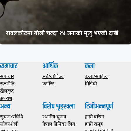
रावलकोटमा गोली चल्दा १४ जनाको मृत्यु भएको दाबी
समाचार
आर्थिक
कला
समाचार
अर्थ/वाणिज्य
कला/साहित्य
राजनीति
कर्पोरेट
भिडियाे
खेलकुद
अपराध
अन्य
विशेष शृङ्खला
टिभीअन्नपूर्ण
सूचना/प्रविधि
स्थानीय चुनाव
हाम्राे बारेमा
जीवनशैली
नेपाल प्रिमियर लिग
हाम्राे समूह