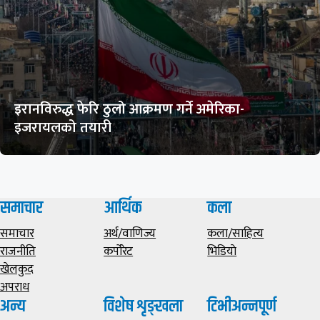
इरानविरुद्ध फेरि ठुलो आक्रमण गर्ने अमेरिका-
इजरायलको तयारी
समाचार
आर्थिक
कला
समाचार
अर्थ/वाणिज्य
कला/साहित्य
राजनीति
कर्पोरेट
भिडियाे
खेलकुद
अपराध
अन्य
विशेष शृङ्खला
टिभीअन्नपूर्ण