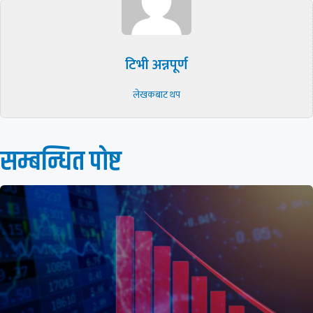
टिभी अन्नपूर्ण
लेखकबाट थप
सम्बन्धित पाेष्ट