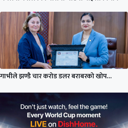
गाभीले झण्डै चार करोड डलर बराबरको खोप…