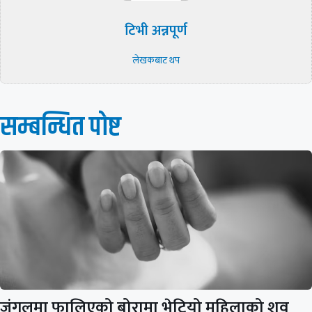
टिभी अन्नपूर्ण
लेखकबाट थप
सम्बन्धित पाेष्ट
जंगलमा फालिएको बोरामा भेटियो महिलाको शव