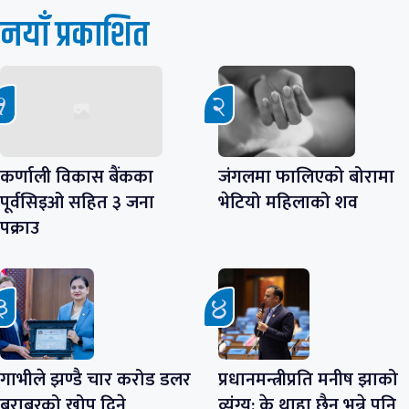
नयाँ प्रकाशित
कर्णाली विकास बैंकका
जंगलमा फालिएको बोरामा
पूर्वसिइओ सहित ३ जना
भेटियो महिलाको शव
पक्राउ
गाभीले झण्डै चार करोड डलर
प्रधानमन्त्रीप्रति मनीष झाको
बराबरको खोप दिने
व्यंग्य: के थाहा छैन भन्ने पनि