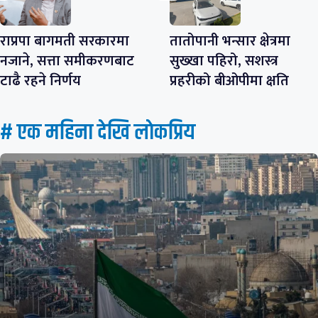
राप्रपा बागमती सरकारमा
तातोपानी भन्सार क्षेत्रमा
नजाने, सत्ता समीकरणबाट
सुख्खा पहिरो, सशस्त्र
टाढै रहने निर्णय
प्रहरीको बीओपीमा क्षति
# एक महिना देखि लाेकप्रिय