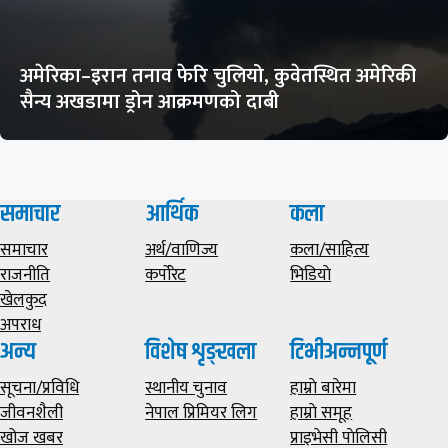
अमेरिका–इरान तनाव फेरि चुलियो, कुवेतस्थित अमेरिकी
सैन्य अखडामा ड्रोन आक्रमणको दाबी
समाचार
आर्थिक
कला
समाचार
अर्थ/वाणिज्य
कला/साहित्य
राजनीति
कर्पोरेट
भिडियाे
खेलकुद
अपराध
अन्य
विशेष शृङ्खला
टिभीअन्नपूर्ण
सूचना/प्रविधि
स्थानीय चुनाव
हाम्राे बारेमा
जीवनशैली
नेपाल प्रिमियर लिग
हाम्राे समूह
खोज खबर
प्राइभेसी पाेलिसी