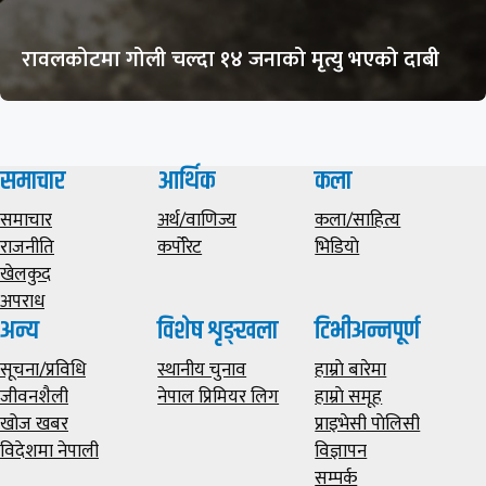
रावलकोटमा गोली चल्दा १४ जनाको मृत्यु भएको दाबी
समाचार
आर्थिक
कला
समाचार
अर्थ/वाणिज्य
कला/साहित्य
राजनीति
कर्पोरेट
भिडियाे
खेलकुद
अपराध
अन्य
विशेष शृङ्खला
टिभीअन्नपूर्ण
सूचना/प्रविधि
स्थानीय चुनाव
हाम्राे बारेमा
जीवनशैली
नेपाल प्रिमियर लिग
हाम्राे समूह
खोज खबर
प्राइभेसी पाेलिसी
विदेशमा नेपाली
विज्ञापन
सम्पर्क