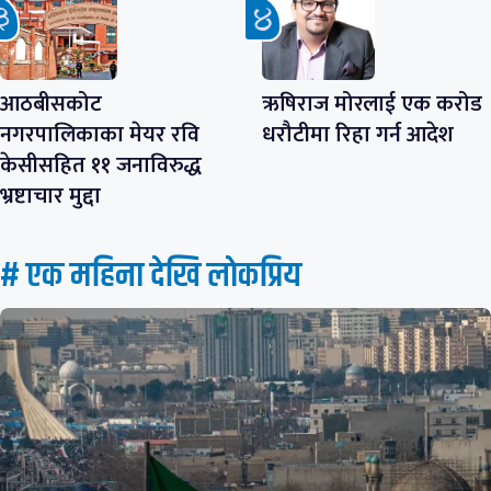
आठबीसकोट
ऋषिराज मोरलाई एक करोड
नगरपालिकाका मेयर रवि
धरौटीमा रिहा गर्न आदेश
केसीसहित ११ जनाविरुद्ध
भ्रष्टाचार मुद्दा
# एक महिना देखि लाेकप्रिय