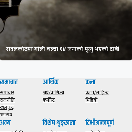
रावलकोटमा गोली चल्दा १४ जनाको मृत्यु भएको दाबी
समाचार
आर्थिक
कला
समाचार
अर्थ/वाणिज्य
कला/साहित्य
राजनीति
कर्पोरेट
भिडियाे
खेलकुद
अपराध
अन्य
विशेष शृङ्खला
टिभीअन्नपूर्ण