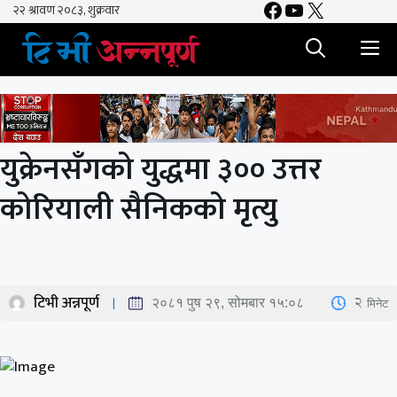
Facebook
YouTube
X
Skip
to
M
content
युक्रेनसँगको युद्धमा ३०० उत्तर
कोरियाली सैनिकको मृत्यु
टिभी अन्नपूर्ण
2
मिनेट
२०८१ पुष २९, सोमबार १५:०८