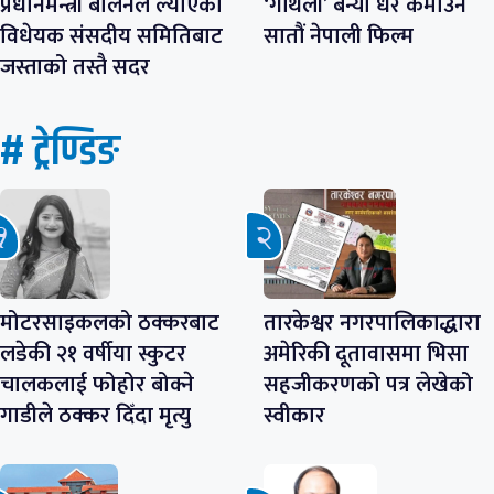
प्रधानमन्त्री बालेनले ल्याएको
‘गौंथली’ बन्यो धेरै कमाउने
विधेयक संसदीय समितिबाट
सातौं नेपाली फिल्म
जस्ताको तस्तै सदर
# ट्रेण्डिङ
मोटरसाइकलको ठक्करबाट
तारकेश्वर नगरपालिकाद्धारा
लडेकी २१ वर्षीया स्कुटर
अमेरिकी दूतावासमा भिसा
चालकलाई फोहोर बोक्ने
सहजीकरणको पत्र लेखेको
गाडीले ठक्कर दिँदा मृत्यु
स्वीकार