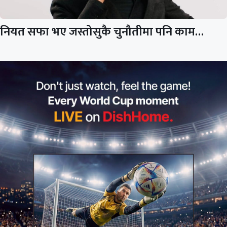
नियत सफा भए जस्तोसुकै चुनौतीमा पनि काम…