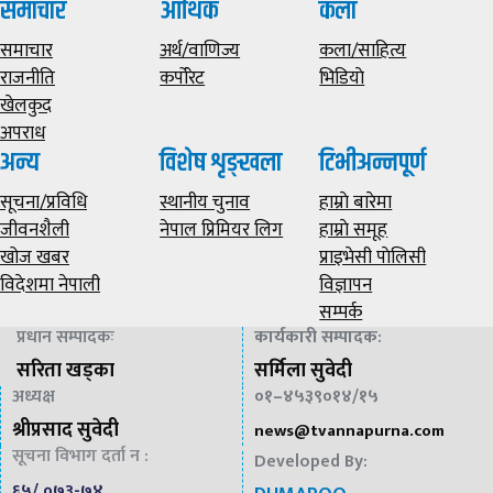
समाचार
आर्थिक
कला
समाचार
अर्थ/वाणिज्य
कला/साहित्य
राजनीति
कर्पोरेट
भिडियाे
खेलकुद
अपराध
अन्य
विशेष शृङ्खला
टिभीअन्नपूर्ण
सूचना/प्रविधि
स्थानीय चुनाव
हाम्राे बारेमा
जीवनशैली
नेपाल प्रिमियर लिग
हाम्राे समूह
खोज खबर
प्राइभेसी पाेलिसी
विदेशमा नेपाली
विज्ञापन
सम्पर्क
प्रधान सम्पादकः
कार्यकारी सम्पादक
:
सरिता खड्का
सर्मिला सुवेदी
अध्यक्ष
०१–४५३९०१४/१५
श्रीप्रसाद सुवेदी
news@
tvannapurna.com
सूचना विभाग दर्ता न :
Developed By:
६५/ ०७३-७४