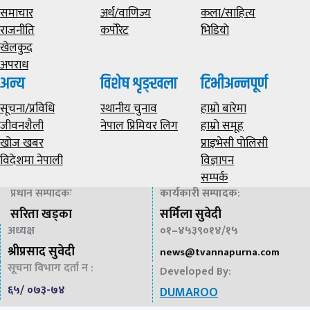
समाचार
अर्थ/वाणिज्य
कला/साहित्य
राजनीति
कर्पोरेट
भिडियाे
खेलकुद
अपराध
अन्य
विशेष शृङ्खला
टिभीअन्नपूर्ण
सूचना/प्रविधि
स्थानीय चुनाव
हाम्राे बारेमा
जीवनशैली
नेपाल प्रिमियर लिग
हाम्राे समूह
खोज खबर
प्राइभेसी पाेलिसी
विदेशमा नेपाली
विज्ञापन
सम्पर्क
प्रधान सम्पादकः
कार्यकारी सम्पादक
:
सरिता खड्का
सर्मिला सुवेदी
अध्यक्ष
०१–४५३९०१४/१५
श्रीप्रसाद सुवेदी
news@
tvannapurna.com
सूचना विभाग दर्ता न :
Developed By:
६५/ ०७३-७४
DUMAROO