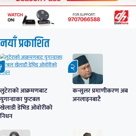
नयाँ प्रकाशित
लुटेराको आक्रमणबाट
कन्सुलर प्रमाणीकरण अब
युगान्डाका फुटबल
अनलाइनबाटै
खेलाडी डेभिड ओवोरीको
निधन