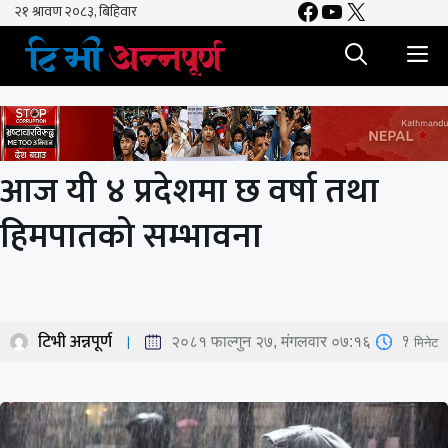
Facebook
YouTube
X
Skip
to
M
content
आज यी ४ प्रदेशमा छ वर्षा तथा
हिमपातको सम्भावना
टिभी अन्नपूर्ण
1
मिनेट
२०८१ फाल्गुन २७, मंगलवार ०७:१६