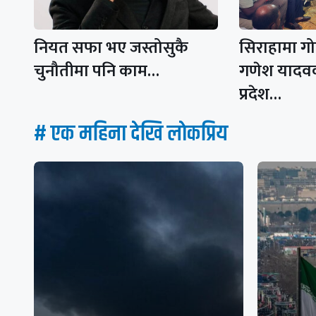
नियत सफा भए जस्तोसुकै
सिराहामा ग
चुनौतीमा पनि काम…
गणेश यादव
प्रदेश…
# एक महिना देखि लाेकप्रिय