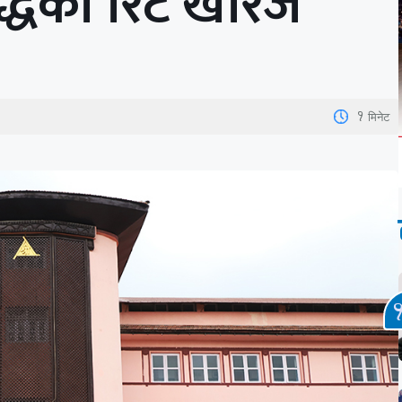
द्धको रिट खारेज
1
मिनेट