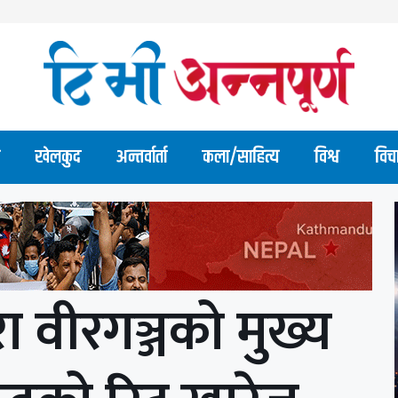
खेलकुद
अन्तर्वार्ता
कला/साहित्य
विश्व
विच
रा वीरगञ्जको मुख्य