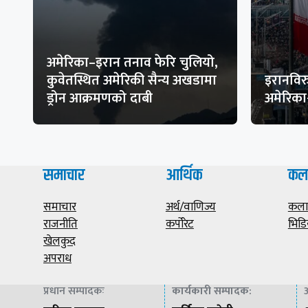
अमेरिका–इरान तनाव फेरि चुलियो,
कुवेतस्थित अमेरिकी सैन्य अखडामा
इरानविरु
ड्रोन आक्रमणको दाबी
अमेरिक
समाचार
आर्थिक
कल
समाचार
अर्थ/वाणिज्य
कला/
राजनीति
कर्पोरेट
भिडि
खेलकुद
अपराध
प्रधान सम्पादकः
कार्यकारी सम्पादक
:
अ