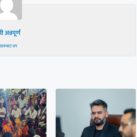
ी अन्नपूर्ण
ेखकबाट थप