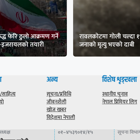
द्ध फेरि ठुलो आक्रमण गर्ने
रावलकोटमा गोली चल्दा 
ा-इजरायलको तयारी
जनाको मृत्यु भएको दाबी
ा
अन्य
विशेष शृङ्खला
साहित्य
सूचना/प्रविधि
स्थानीय चुनाव
याे
जीवनशैली
नेपाल प्रिमियर लिग
खोज खबर
विदेशमा नेपाली
सूचना विभाग 
ध्यक्ष
०१–४५३९०१४/१५