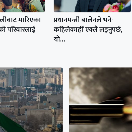
ोलीबाट मारिएका
प्रधानमन्त्री बालेनले भने-
को परिवारलाई
कहिलेकाहीँ एक्लै लड्नुपर्छ,
यो…