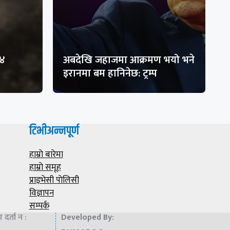
१४
अबदेखि जहाजमा आक्रमण भयो भने
इरानमा बम हानिनेछ: ट्रम्प
टिभीअन्नपूर्ण
हाम्राे बारेमा
हाम्राे समूह
प्राइभेसी पाेलिसी
विज्ञापन
सम्पर्क
दर्ता न :
Developed By: