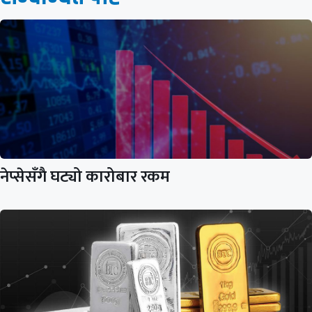
नेप्सेसँगै घट्यो कारोबार रकम