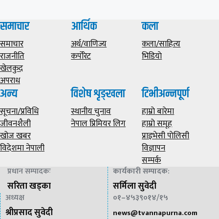
समाचार
आर्थिक
कला
समाचार
अर्थ/वाणिज्य
कला/साहित्य
राजनीति
कर्पोरेट
भिडियाे
खेलकुद
अपराध
अन्य
विशेष शृङ्खला
टिभीअन्नपूर्ण
सूचना/प्रविधि
स्थानीय चुनाव
हाम्राे बारेमा
जीवनशैली
नेपाल प्रिमियर लिग
हाम्राे समूह
खोज खबर
प्राइभेसी पाेलिसी
विदेशमा नेपाली
विज्ञापन
सम्पर्क
प्रधान सम्पादकः
कार्यकारी सम्पादक
:
सरिता खड्का
सर्मिला सुवेदी
अध्यक्ष
०१–४५३९०१४/१५
श्रीप्रसाद सुवेदी
news@
tvannapurna.com